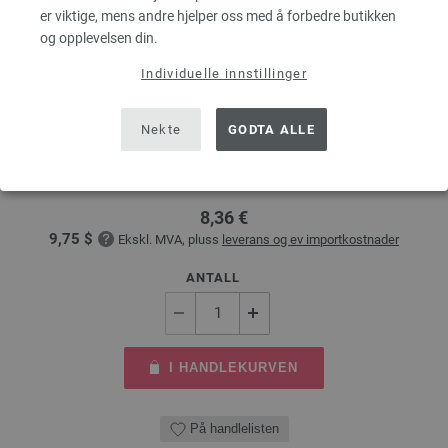
er viktige, mens andre hjelper oss med å forbedre butikken
og opplevelsen din.
Individuelle innstillinger
Rundpinne Design-tre: Multicolor St. 6,0/80cm
Nekte
GODTA ALLE
LANA GROSSA Rundpinne Design-tre: Multicolor St. 6,0/80cm
tykkelse 6,0 mm; lengde ca. 80 cm
8,36 €
9,75 $
Ekskl. MVA, pluss
leverans og ev importkostnader
ANTALL
I HANDLEKURVEN
På handlelisten