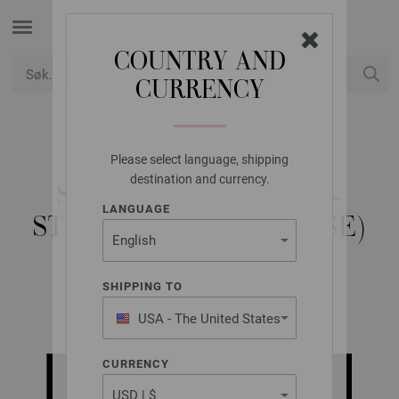
COUNTRY AND
CURRENCY
USD
Min konto
Please select language, shipping
LANA GROSSA
destination and currency.
SJAL COOL MERINO -
LANGUAGE
STRIKKEOPPSKRIFT (SE)
SHIPPING TO
ABOUT BERLIN No. 12 | Modell 47
USA - The United States
of America
CURRENCY