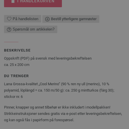
I HANDLEKURVEN
På handlelisten
Bestill ytterligere garnnøster
Spørsmål om artikkelen?
BESKRIVELSE
Oppskrift (PDF) på svensk med leveringsbekreftelsen
ca. 25 x 200 cm
DU TRENGER
Lana Grossa-kvalitet „Cool Merino“ (90 % ren ny ull (merino), 10 %
polyamid, löplängd = ca. 150 m/50 g): ca. 250 g mintturkos (färg 30);
stickor nr. 6
Pinner, knapper og annet tilbehør er ikke inkludert i modellpakken!
Strikkeinstruksjoner sendes gratis via e-post etter leveringsbekreftelsen,
og kan også fås i papirform på forespørsel.