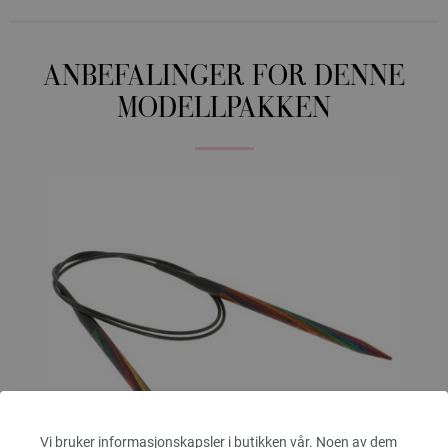
ANBEFALINGER FOR DENNE
MODELLPAKKEN
Vi bruker informasjonskapsler i butikken vår. Noen av dem