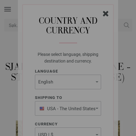
COUNTRY AND
CURRENCY
USD
Min konto
Please select language, shipping
LANA GROSSA
destination and currency.
SJAL GOMITOLO FUSIONE -
LANGUAGE
STRIKKEOPPSKRIFT (SE)
SHIPPING TO
GOMITOLO No. 14 | Modell 15c
USA - The United States
of America
CURRENCY