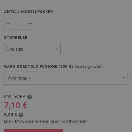
ANTALL MODELLPAKKER
STØRRELSE
GARN GOMITOLO FUSIONE (
200
G)
Vise fargekartet :
Velg farge »
RRP:
16,76 €
7,10 €
8,30 $
Ekskl. MVA, pluss
leverans og ev importkostnader