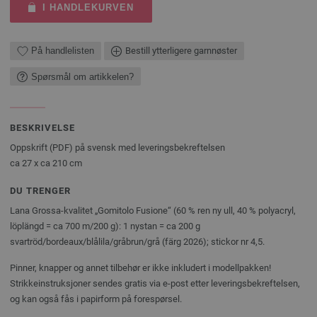
I HANDLEKURVEN
På handlelisten
Bestill ytterligere garnnøster
Spørsmål om artikkelen?
BESKRIVELSE
Oppskrift (PDF) på svensk med leveringsbekreftelsen
ca 27 x ca 210 cm
DU TRENGER
Lana Grossa-kvalitet „Gomitolo Fusione“ (60 % ren ny ull, 40 % polyacryl,
löplängd = ca 700 m/200 g): 1 nystan = ca 200 g
svartröd/bordeaux/blålila/gråbrun/grå (färg 2026); stickor nr 4,5.
Pinner, knapper og annet tilbehør er ikke inkludert i modellpakken!
Strikkeinstruksjoner sendes gratis via e-post etter leveringsbekreftelsen,
og kan også fås i papirform på forespørsel.