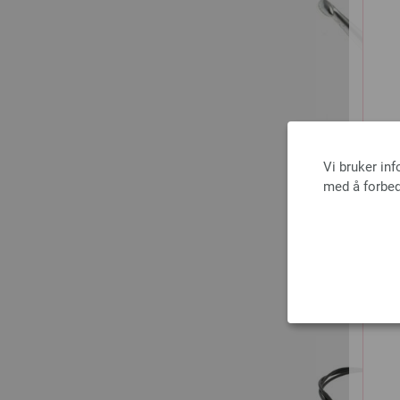
Vi bruker in
med å forbed