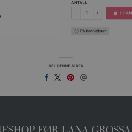
ANTALL
I HA
På handlelisten
DEL DENNE SIDEN
INESHOP FØR LANA GROSSA