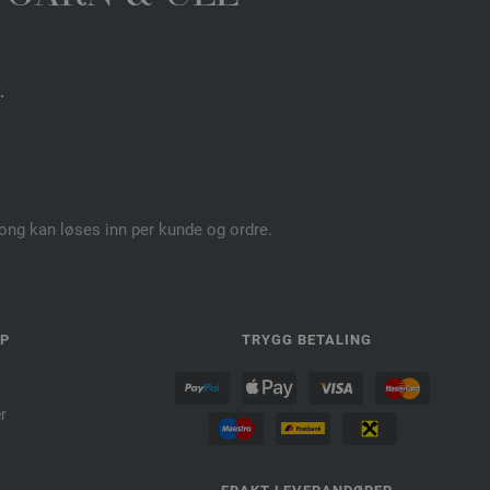
.
pong kan løses inn per kunde og ordre.
LP
TRYGG BETALING
r