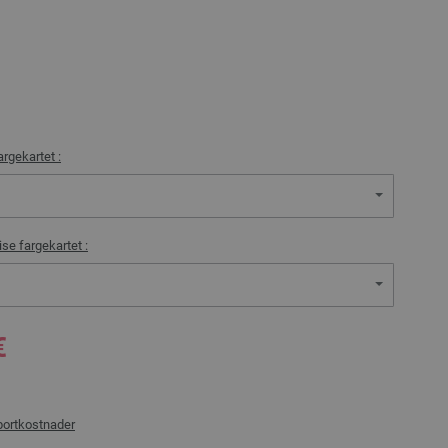
argekartet :
ise fargekartet :
€
portkostnader