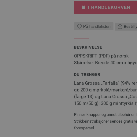
I HANDLEKURVEN
På handlelisten
Bestill 
BESKRIVELSE
OPPSKRIFT (PDF) på norsk
Størrelse: Bredde 40 cm x høyd
DU TRENGER
Lana Grossa „Farfalla“ (94% re
g): 200 g mørkblå/mørkgrå/bur
(farge 13) og Lana Grossa „Coo
150 m/50 g): 300 g minttyrkis (fa
Pinner, knapper og annet tilbehør er 
Strikkeinstruksjoner sendes gratis v
forespørsel.