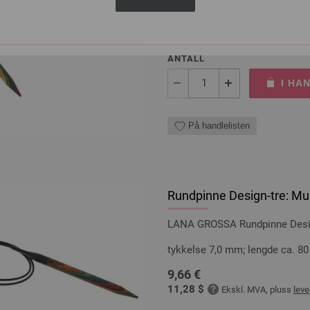
8,36 €
9,76 $
Ekskl. MVA, pluss
lever
ANTALL
I HA
På handlelisten
Rundpinne Design-tre: Mul
LANA GROSSA Rundpinne Design
tykkelse 7,0 mm; lengde ca. 8
9,66 €
11,28 $
Ekskl. MVA, pluss
leve