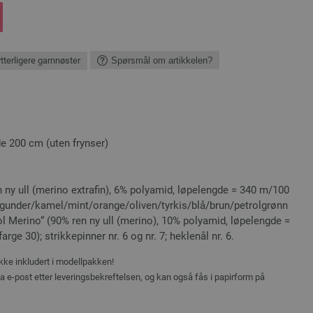
ytterligere garnnøster
Spørsmål om artikkelen?
e 200 cm (uten frynser)
n ny ull (merino extrafin), 6% polyamid, løpelengde = 340 m/100
gunder/kamel/mint/orange/oliven/tyrkis/blå/brun/petrolgrønn
l Merino“ (90% ren ny ull (merino), 10% polyamid, løpelengde =
rge 30); strikkepinner nr. 6 og nr. 7; heklenål nr. 6.
ikke inkludert i modellpakken!
ia e-post etter leveringsbekreftelsen, og kan også fås i papirform på