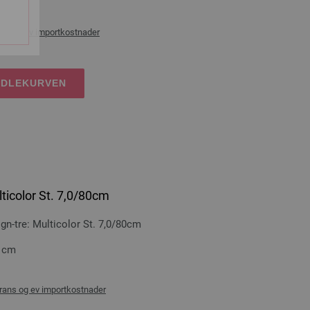
ans og ev importkostnader
NDLEKURVEN
ticolor St. 7,0/80cm
-tre: Multicolor St. 7,0/80cm
0 cm
rans og ev importkostnader