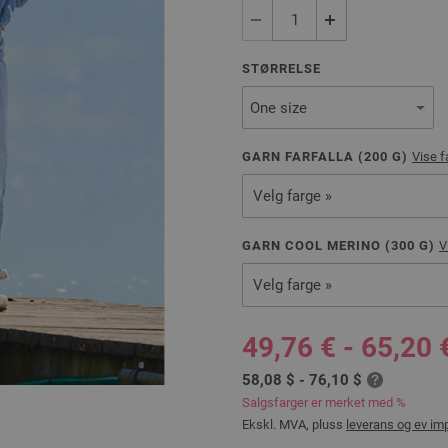
STØRRELSE
GARN FARFALLA (
200
G)
Vise f
Velg farge »
GARN COOL MERINO (
300
G)
V
Velg farge »
49,76 € - 65,20 
58,08 $ - 76,10 $
Salgsfarger er merket med %
Ekskl. MVA, pluss
leverans og ev im