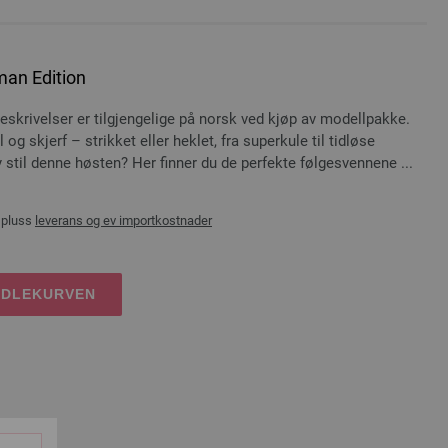
man Edition
 beskrivelser er tilgjengelige på norsk ved kjøp av modellpakke.
skjerf – strikket eller heklet, fra superkule til tidløse
y stil denne høsten? Her finner du de perfekte følgesvennene ...
 pluss
leverans og ev importkostnader
NDLEKURVEN