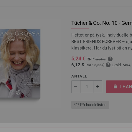
Tücher & Co. No. 10 - Ger
Heftet er på tysk. Individuelle
BEST FRIENDS FOREVER – sjal og 
klassikere. Har du lyst på en n
5,24 €
RRP:
5,61 €
6,12 $
RRP:
6,55 $
Ekskl. MVA,
ANTALL
I HA
På handlelisten