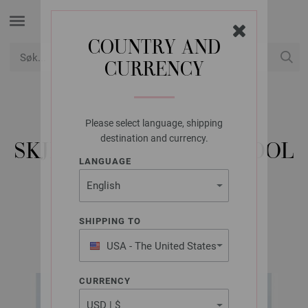
COUNTRY AND
CURRENCY
USD
Min konto
Please select language, shipping
LANA GROSSA
destination and currency.
SKJERF FARFALLA & COOL
LANGUAGE
MERINO
SHIPPING TO
Tücher & Co. No. 10 | Modell 5
USA - The United States
of America
CURRENCY