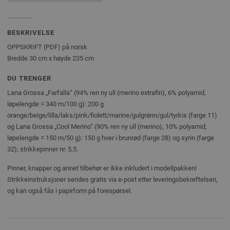
BESKRIVELSE
OPPSKRIFT (PDF) på norsk
Bredde 30 cm x høyde 235 cm
DU TRENGER
Lana Grossa „Farfalla“ (94% ren ny ull (merino extrafin), 6% polyamid,
løpelengde = 340 m/100 g): 200 g
orange/beige/lilla/laks/pink/fiolett/marine/gulgrønn/gul/tyrkis (farge 11)
og Lana Grossa „Cool Merino“ (90% ren ny ull (merino), 10% polyamid,
løpelengde = 150 m/50 g): 150 g hver i brunrød (farge 28) og syrin (farge
32); strikkepinner nr. 5,5.
Pinner, knapper og annet tilbehør er ikke inkludert i modellpakken!
Strikkeinstruksjoner sendes gratis via e-post etter leveringsbekreftelsen,
og kan også fås i papirform på forespørsel.