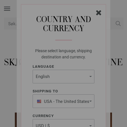
COUNTRY AND
CURRENCY
USD
Min konto
Please select language, shipping
LANA GROSSA
destination and currency.
SKJØRT CASHMERE 16 FINE
LANGUAGE
& GLAMOUR
SHIPPING TO
Classici No. 29 | Modell 23
USA - The United States
of America
CURRENCY