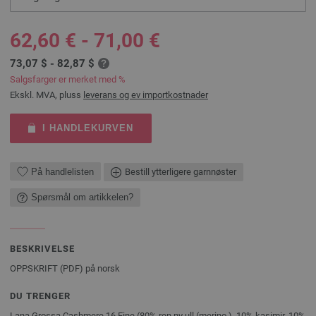
62,60 € - 71,00 €
73,07 $ - 82,87 $
Salgsfarger er merket med %
Ekskl. MVA, pluss
leverans og ev importkostnader
I HANDLEKURVEN
På handlelisten
Bestill ytterligere garnnøster
Spørsmål om artikkelen?
BESKRIVELSE
OPPSKRIFT (PDF) på norsk
DU TRENGER
Lana Grossa Cashmere 16 Fine (80% ren ny ull (merino ), 10% kasjmir, 10%