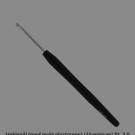
Heklenål (med mykt plastgrepp) (Aluminium) St. 3,0