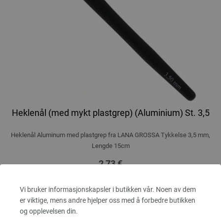
Heklenål (med mykt plastgrep) (Aluminium) St. 3,5
Heklenål Aluminum med plastgrep fra LANA GROSSA Tykkelse 3,5 mm,
Lengde 15cm
2,73 €
3,19 $
Ekskl. MVA, pluss
leverans og ev importkostnader
Vi bruker informasjonskapsler i butikken vår. Noen av dem
ANTALL
er viktige, mens andre hjelper oss med å forbedre butikken
og opplevelsen din.