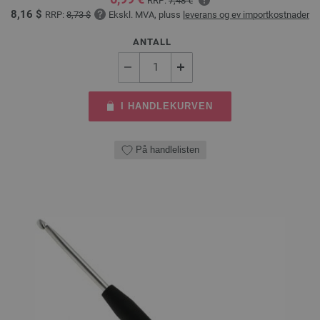
RRP:
7,48 €
8,16 $
RRP:
8,73 $
Ekskl. MVA, pluss
leverans og ev importkostnader
ANTALL
I HANDLEKURVEN
På handlelisten