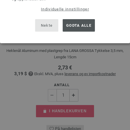
Individuelle innstillinger
Nekte
GODTA ALLE
Heklenål (med mykt plastgrep) (Aluminium) St. 3,5
Heklenål Aluminum med plastgrep fra LANA GROSSA Tykkelse 3,5 mm,
Lengde 15cm
2,73 €
3,19 $
Ekskl. MVA, pluss
leverans og ev importkostnader
ANTALL
I HANDLEKURVEN
På handlelisten