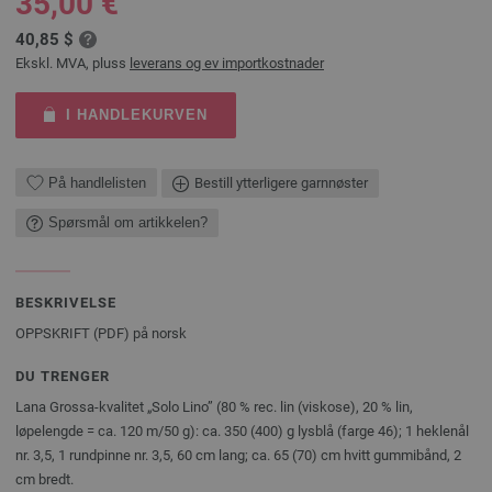
35,00 €
40,85 $
Ekskl. MVA, pluss
leverans og ev importkostnader
I HANDLEKURVEN
På handlelisten
Bestill ytterligere garnnøster
Spørsmål om artikkelen?
BESKRIVELSE
OPPSKRIFT (PDF) på norsk
DU TRENGER
Lana Grossa-kvalitet „Solo Lino” (80 % rec. lin (viskose), 20 % lin,
løpelengde = ca. 120 m/50 g): ca. 350 (400) g lysblå (farge 46); 1 heklenål
nr. 3,5, 1 rundpinne nr. 3,5, 60 cm lang; ca. 65 (70) cm hvitt gummibånd, 2
cm bredt.