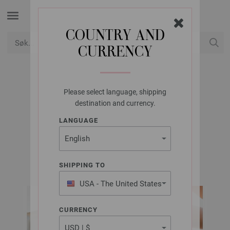
COUNTRY AND
CURRENCY
USD
Min konto
Please select language, shipping
LANA GROSSA
destination and currency.
SKJØRT SOLO LINO
LANGUAGE
FILATI Häkeln No. 9 | Modell 25
SHIPPING TO
USA - The United States
of America
CURRENCY