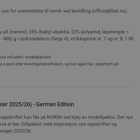
ss for oversettelse til norsk ved bestilling (office@filati.no).
ull (merino), 25% (baby) alpakka, 22% polyamid, løpelengde =
- 400) g i sjokoladebrun (farge 4); strikkepinne nr. 7 og nr. 8; 1 80
ikke inkludert i modellpakken!
ia e-post etter leveringsbekreftelsen, og kan også fås i papirform på
ter 2025/26) - German Edition
e oppskrifter kan fås på NORSK ved kjøp av modellpakke. Det nye
sa er her, fullpakket med inspirasjon, nye oppskrifter og
songen 2025/26.