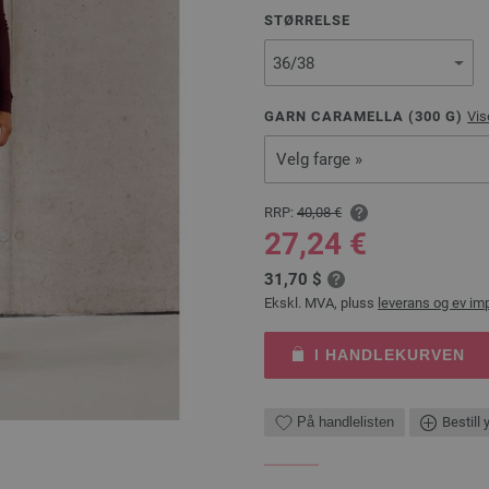
STØRRELSE
GARN CARAMELLA (
300
G)
Vis
Velg farge »
RRP:
40,08 €
27,24 €
31,70 $
Ekskl. MVA, pluss
leverans og ev im
I HANDLEKURVEN
På handlelisten
Bestill 