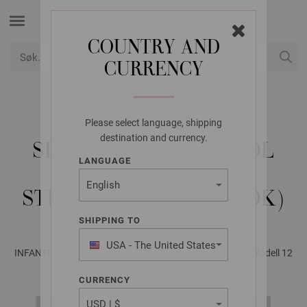
COUNTRY AND
CURRENCY
USD
Min konto
Please select language, shipping
LANA GROSSA
destination and currency.
SLIPOVER COOL WOOL
LANGUAGE
VINTAGE -
STRIKKEOPPSKRIFT (DK)
SHIPPING TO
USA - The United States
INFANTI No. 21 - Magasin (DE) + Strikkeopskrifter (DK) | Modell 12
of America
CURRENCY