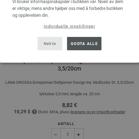
Vi bruker informasjonskapsler i butikken vår. Noen av dem
er viktige, mens andre hjelper oss med å forbedre butikken
og opplevelsen din.
Individuelle innstillinger
Nekte
GODTA ALLE
Ermepinner/Settpinner Design-tre: Multicolor St.
3,5/20cm
LANA GROSSA Ermepinner/Settpinner Design-tre: Multicolor St. 3,5/20cm
tykkelse 3,5 mm; lengde ca. 20 cm
8,82 €
10,29 $
Ekskl. MVA, pluss
leverans og ev importkostnader
ANTALL