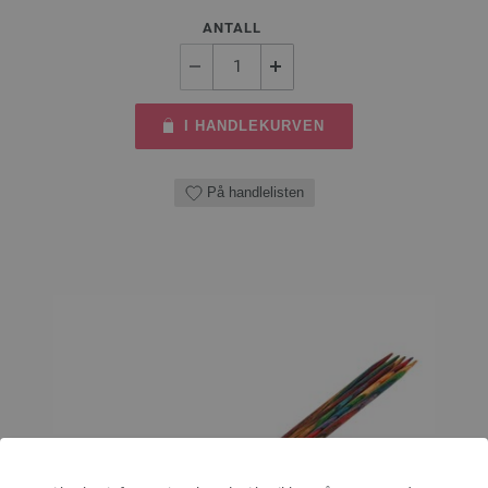
ANTALL
I HANDLEKURVEN
På handlelisten