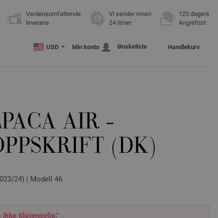
Verdensomfattende
Vi sender innen
125 dagers
leverans
24 timer
Angrefrist
Ønskeliste
USD
Min konto
Handlekurv
PACA AIR -
PPSKRIFT (DK)
023/24) | Modell 46
 ikke tilgjengelig."