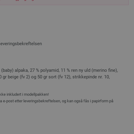
leveringsbekreftelsen
(baby) alpaka, 27 % polyamid, 11 % ren ny uld (merino fine),
gr beige (fv 2) og 50 gr sort (fv 12), strikkepinde nr. 10,
ikke inkludert i modellpakken!
ia e-post etter leveringsbekreftelsen, og kan også fås i papirform på