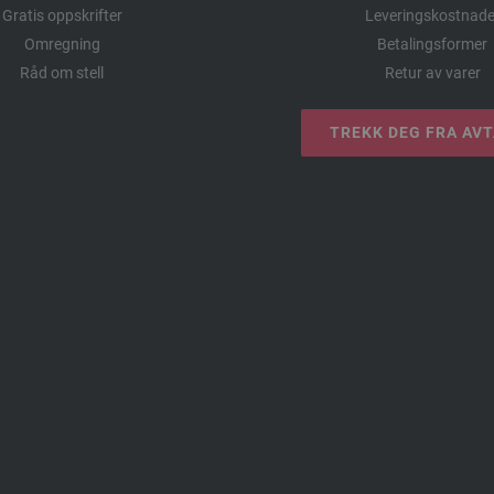
Gratis oppskrifter
Leveringskostnade
Omregning
Betalingsformer
Råd om stell
Retur av varer
TREKK DEG FRA AV