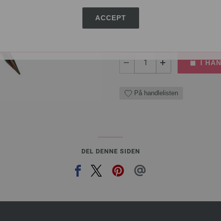
10,88 €
ACCEPT
12,70 $
Ekskl. MVA, pluss
leve
ANTALL
I HA
På handlelisten
DEL DENNE SIDEN