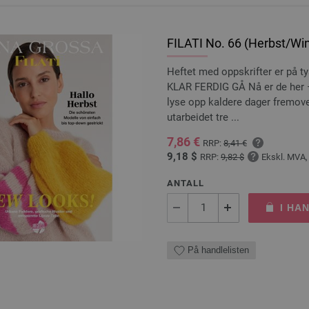
FILATI No. 66 (Herbst/Win
Heftet med oppskrifter er på t
KLAR FERDIG GÅ Nå er de her – 
lyse opp kaldere dager fremove
utarbeidet tre ...
7,86 €
RRP:
8,41 €
9,18 $
RRP:
9,82 $
Ekskl. MVA,
ANTALL
I HA
På handlelisten