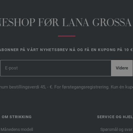
INESHOP FØR LANA GROSSA
ABONNER PÅ VÅRT NYHETSBREV NÅ OG FÅ EN KUPONG PÅ 10 €
mum bestillingsverdi 45, - €. For førstegangsregistrering. Kun én ku
OM STRIKKING
SERVICE OG HJE
Månedens modell
Spørsmål og svar