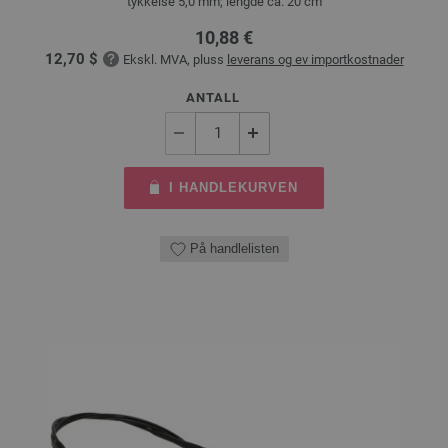
tykkelse 5,0 mm; lengde ca. 20 cm
10,88 €
12,70 $
Ekskl. MVA, pluss
leverans og ev importkostnader
ANTALL
I HANDLEKURVEN
På handlelisten