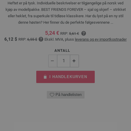
Heftet er på tysk. Individuelle beskrivelser er tilgjengelige på norsk ved
kjøp av modellpakke. BEST FRIENDS FOREVER – sjal og skjerf – strikket
eller heklet, fra superkule til tidløse klassikere. Har du lyst på en ny stil
denne høsten? Her finner du de perfekte følgesvennene ...
5,24 €
RRP:
5,61 €
6,12 $
RRP:
6,55 $
Ekskl. MVA, pluss
leverans og ev importkostnader
ANTALL
I HANDLEKURVEN
På handlelisten