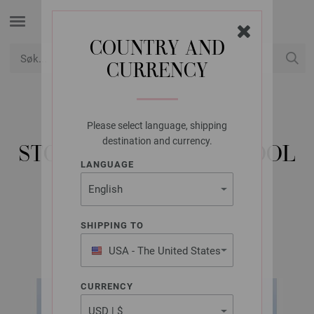
COUNTRY AND
CURRENCY
USD
Min konto
Please select language, shipping
LANA GROSSA
destination and currency.
STOLA FARFALLA & COOL
LANGUAGE
MERINO
SHIPPING TO
Tücher & Co. No. 10 | Modell 4
USA - The United States
of America
CURRENCY