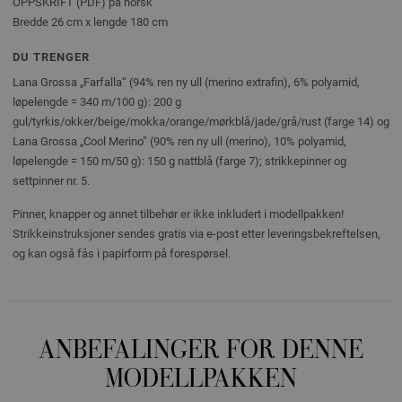
OPPSKRIFT (PDF) på norsk
Bredde 26 cm x lengde 180 cm
DU TRENGER
Lana Grossa „Farfalla“ (94% ren ny ull (merino extrafin), 6% polyamid,
løpelengde = 340 m/100 g): 200 g
gul/tyrkis/okker/beige/mokka/orange/mørkblå/jade/grå/rust (farge 14) og
Lana Grossa „Cool Merino” (90% ren ny ull (merino), 10% polyamid,
løpelengde = 150 m/50 g): 150 g nattblå (farge 7); strikkepinner og
settpinner nr. 5.
Pinner, knapper og annet tilbehør er ikke inkludert i modellpakken!
Strikkeinstruksjoner sendes gratis via e-post etter leveringsbekreftelsen,
og kan også fås i papirform på forespørsel.
ANBEFALINGER FOR DENNE
MODELLPAKKEN