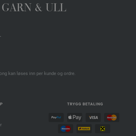
 GARN & ULL
.
pong kan løses inn per kunde og ordre.
LP
TRYGG BETALING
r