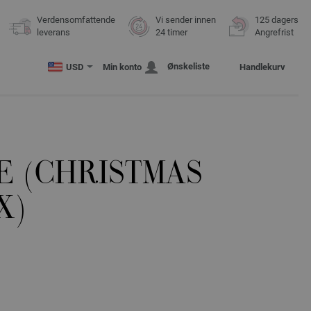
Verdensomfattende
Vi sender innen
125 dagers
leverans
24 timer
Angrefrist
Ønskeliste
USD
Min konto
Handlekurv
E (CHRISTMAS
X)