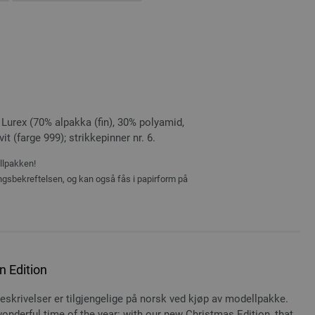
Lurex (70% alpakka (fin), 30% polyamid,
t (farge 999); strikkepinner nr. 6.
ellpakken!
ingsbekreftelsen, og kan også fås i papirform på
n Edition
 beskrivelser er tilgjengelige på norsk ved kjøp av modellpakke.
onderful time of the year: with our new Christmas Edition, that