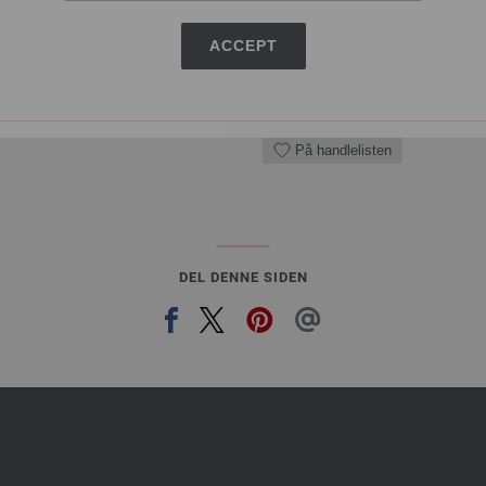
9,73 $
Ekskl. MVA, pluss
lever
ANTALL
ACCEPT
I HA
På handlelisten
DEL DENNE SIDEN