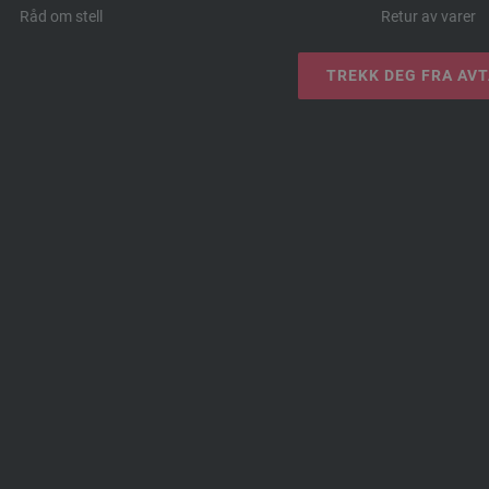
Råd om stell
Retur av varer
TREKK DEG FRA AV