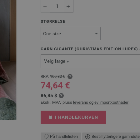
STØRRELSE
GARN GIGANTE (CHRISTMAS EDITION LUREX) 
Velg farge »
RRP:
100,32 €
74,64 €
86,85 $
Ekskl. MVA, pluss
leverans og ev importkostnader
I HANDLEKURVEN
På handlelisten
Bestill ytterligere garnnøste