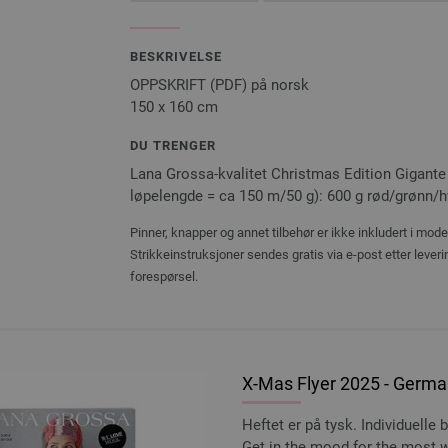
BESKRIVELSE
OPPSKRIFT (PDF) på norsk
150 x 160 cm
DU TRENGER
Lana Grossa-kvalitet Christmas Edition Gigante 
løpelengde = ca 150 m/50 g): 600 g rød/grønn/hvi
Pinner, knapper og annet tilbehør er ikke inkludert i mod
Strikkeinstruksjoner sendes gratis via e-post etter lever
forespørsel.
X-Mas Flyer 2025 - Germa
Heftet er på tysk. Individuelle
Get in the mood for the most w