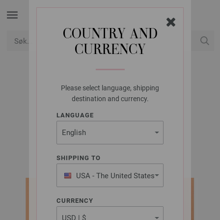
COUNTRY AND
CURRENCY
USD
Min konto
Please select language, shipping
LANA GROSSA
destination and currency.
TOP BASTA MISTA
LANGUAGE
LOOKBOOK No. 20 | Modell 11
SHIPPING TO
USA - The United States
of America
CURRENCY