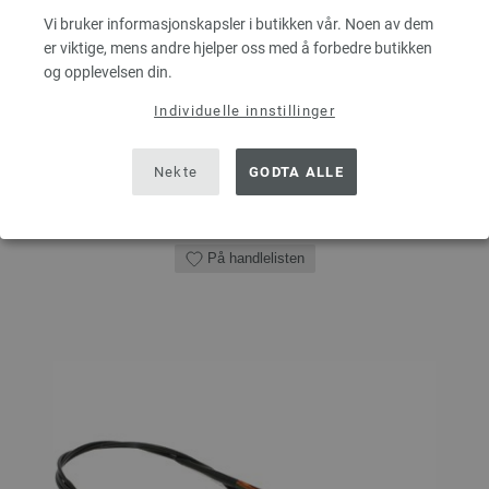
Vi bruker informasjonskapsler i butikken vår. Noen av dem
7,14 €
er viktige, mens andre hjelper oss med å forbedre butikken
8,31 $
Ekskl. MVA, pluss
leverans og ev importkostnader
og opplevelsen din.
ANTALL
Individuelle innstillinger
Nekte
GODTA ALLE
I HANDLEKURVEN
På handlelisten