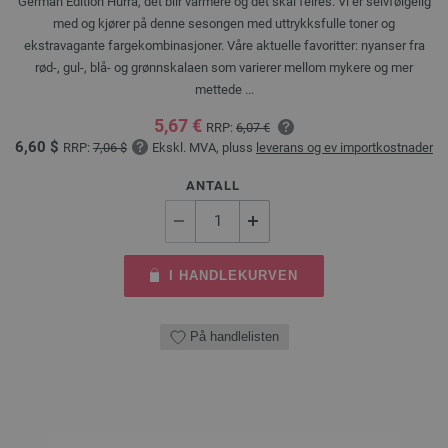
German Edition Hurra, det blir varmere og det skal feires. Vi er selvfølgelig
med og kjører på denne sesongen med uttrykksfulle toner og
ekstravagante fargekombinasjoner. Våre aktuelle favoritter: nyanser fra
rød-, gul-, blå- og grønnskalaen som varierer mellom mykere og mer
mettede ...
5,67 €
RRP:
6,07 €
6,60 $
RRP:
7,06 $
Ekskl. MVA, pluss
leverans og ev importkostnader
ANTALL
I HANDLEKURVEN
På handlelisten