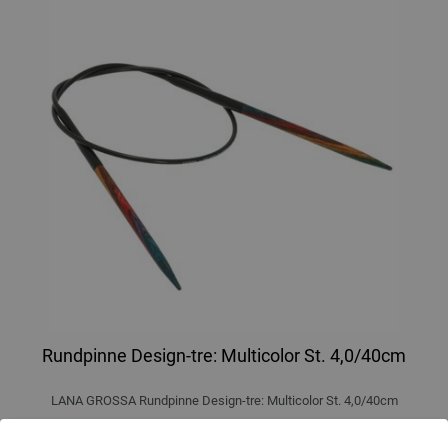
Rundpinne Design-tre: Multicolor St. 4,0/40cm
LANA GROSSA Rundpinne Design-tre: Multicolor St. 4,0/40cm
tykkelse 4,0 mm; lengde ca. 40 cm