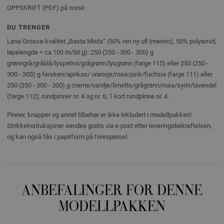
OPPSKRIFT (PDF) på norsk
DU TRENGER
Lana Grossa-kvalitet „Basta Mista“ (50% ren ny ull (merino), 50% polyamid,
løpelengde = ca 100 m/50 g): 250 (250 - 300 - 300) g
grønngrå/gråblå/lyspetrol/grågrønn/lysgrønn (farge 115) eller 250 (250 -
300 - 300) g fersken/aprikos/ oransje/rosa/pink/fuchsia (farge 111) eller
250 (250 - 300 - 300) g creme/vanilje/limette/grågrønn/rosa/syrin/lavendel
(farge 112); rundpinner nr. 4 og nr. 6; 1 kort rundpinne nr. 4.
Pinner, knapper og annet tilbehør er ikke inkludert i modellpakken!
Strikkeinstruksjoner sendes gratis via e-post etter leveringsbekreftelsen,
og kan også fås i papirform på forespørsel.
ANBEFALINGER FOR DENNE
MODELLPAKKEN