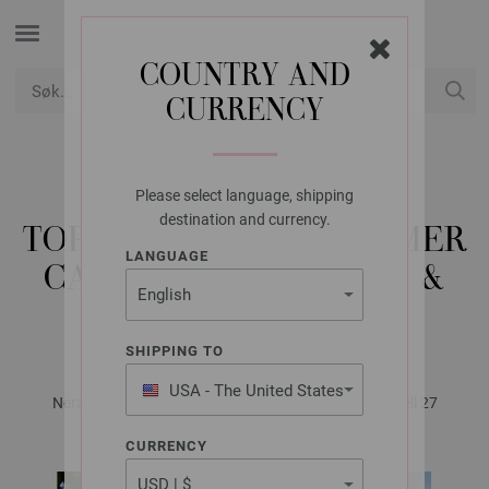
COUNTRY AND
CURRENCY
USD
Min konto
Please select language, shipping
LANA GROSSA
destination and currency.
TOP FILO LUREX, SUMMER
LANGUAGE
CASHMERE, SETASURI &
GLAMOUR
SHIPPING TO
USA - The United States
Nera No. 2 - Magazine (DE) + Oppskrifter (NO) | Modell 27
of America
CURRENCY