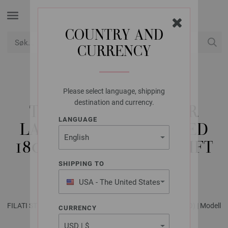
COUNTRY AND
CURRENCY
USD
Min konto
Please select language, shipping
FILATI STUDIO
destination and currency.
TOPDOWN PULLOVER
LANGUAGE
LANDLUST SOFT TWEED
180 - STRIKKEOPPSKRIFT
(NO)
SHIPPING TO
USA - The United States
of America
FILATI STUDIO No. 2 - Magasin (DE) + Strikkeopskrifter (NO) | Modell
CURRENCY
14