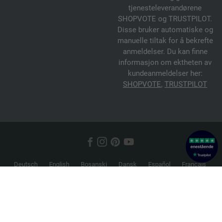
tjenesteleverandørene
SHOPVOTE og TRUSTPILOT.
Disse bruker automatiske og
manuelle tiltak for å bekrefte
anmeldelser. Du kan finne
informasjon om ektheten av
kundeanmeldelser her:
SHOPVOTE
,
TRUSTPILOT
Deutsch
English
Bosanski
Dansk
Español
Français
Hrvatski
Italiano
Nederlands
Norsk
Русский
Srpski
Suomi
Svenska
© 2026 FILATI eCommerce GmbH