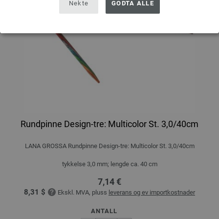
Nekte
GODTA ALLE
Rundpinne Design-tre: Multicolor St. 3,0/40cm
LANA GROSSA Rundpinne Design-tre: Multicolor St. 3,0/40cm
tykkelse 3,0 mm; lengde ca. 40 cm
7,14 €
8,31 $
Ekskl. MVA, pluss
leverans og ev importkostnader
ANTALL