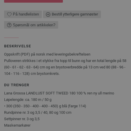
På handlelisten
Bestill ytterligere garnnøster
Spørsmål om artikkelen?
BESKRIVELSE
Oppskrift (PDF) på norsk med leveringsbekreftelsen
Pulloveren strikkes i et stykke fra topp til bunn og har en total lengde på 58
(60 - 61 - 62 - 63 - 64) cm og en brystoverbredde på 13 cm ved 80 (88 - 96 -
104 - 116 - 128) cm brystomkrets.
DU TRENGER
Lana Grossa LANDLUST SOFT TWEED 180 100 % ren ny ull merino
Løpelengde: ca. 180 m / 50 g
• 300 (350 - 350 - 400 - 400 - 450) g blå (farge 114)
Rundpinne nr. 3 og 3,5 / 40, 80 og 100 cm
Settpinner nr. 3 og 3,5
Maskemarkører