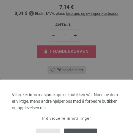
7,14 €
8,31 $
Ekskl. MVA, pluss
leverans og ev importkostnader
ANTALL
I HANDLEKURVEN
På handlelisten
Vi bruker informasjonskapsler i butikken vår. Noen av dem
er viktige, mens andre hjelper oss med å forbedre butikken
og opplevelsen din.
Individuelle innstillinger