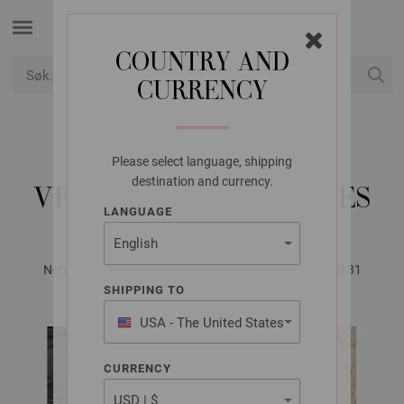
COUNTRY AND
CURRENCY
USD
Min konto
Please select language, shipping
LANA GROSSA
destination and currency.
VESKE FILO PAILLETTES
LANGUAGE
Nera No. 2 - Magazine (DE) + Oppskrifter (NO) | Modell 31
SHIPPING TO
USA - The United States
of America
CURRENCY