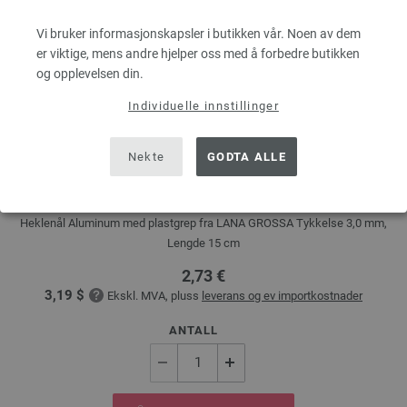
Vi bruker informasjonskapsler i butikken vår. Noen av dem
er viktige, mens andre hjelper oss med å forbedre butikken
og opplevelsen din.
Individuelle innstillinger
Nekte
GODTA ALLE
Heklenål (med mykt plastgrepp) (Aluminium) St. 3,0
Heklenål Aluminum med plastgrep fra LANA GROSSA Tykkelse 3,0 mm,
Lengde 15 cm
2,73 €
3,19 $
Ekskl. MVA, pluss
leverans og ev importkostnader
ANTALL