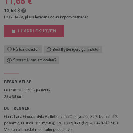
11,68 €
13,63 $
Ekskl. MVA, pluss
leverans og ev importkostnader
I HANDLEKURVEN
På handlelisten
Bestill ytterligere garnnøster
Spørsmål om artikkelen?
BESKRIVELSE
OPPSKRIFT (PDF) på norsk
23 x 35 cm
DU TRENGER
Garn: Lana Grossa «Filo Paillettes» (55 % polyester, 39 % bomull, 6 %
polyamid, LL = ca. 155 m/50 g): Ca. 100 g laks (frg 6). Heklenål: Nr. 3
Vesken blir heklet med forlengede staver.