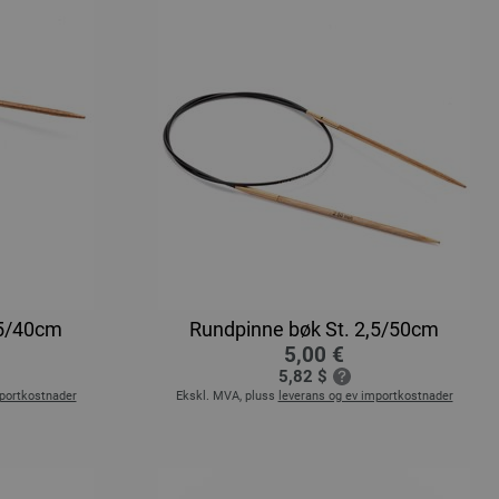
,5/40cm
Rundpinne bøk St. 2,5/50cm
5,00 €
5,82 $
mportkostnader
Ekskl. MVA, pluss
leverans og ev importkostnader