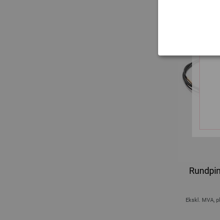
Rundpin
Ekskl. MVA, p