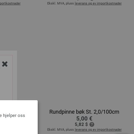
mportkostnader
Ekskl. MVA, pluss
leverans og ev importkostnader
Y
2,0/80cm
Rundpinne bøk St. 2,0/100cm
e hjelper oss
5,00 €
5,82 $
mportkostnader
Ekskl. MVA, pluss
leverans og ev importkostnader