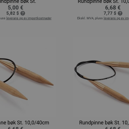
ndpinne bøk St.
Rundpinne bøk St. 10
5,00 €
6,68 €
5,82 $
7,77 $
luss
leverans og ev importkostnader
Ekskl. MVA, pluss
leverans og ev i
ne bøk St. 10,0/40cm
Rundpinne bøk St. 1