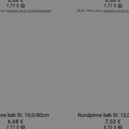
6,68 €
6,68 €
7,77 $
7,77 $
luss
leverans og ev importkostnader
Ekskl. MVA, pluss
leverans og ev i
ne bøk St. 10,0/80cm
Rundpinne bøk St. 12
6,68 €
7,52 €
7,77 $
8,75 $