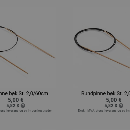
nne bøk St. 2,0/60cm
Rundpinne bøk St. 2
5,00 €
5,00 €
5,82 $
5,82 $
luss
leverans og ev importkostnader
Ekskl. MVA, pluss
leverans og ev i