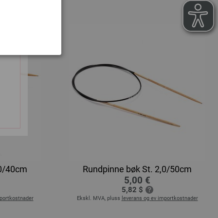
,0/40cm
Rundpinne bøk St. 2,0/50cm
5,00 €
5,82 $
mportkostnader
Ekskl. MVA, pluss
leverans og ev importkostnader