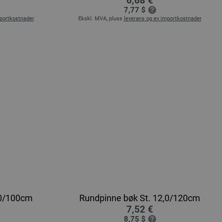
6,68 €
7,77 $
mportkostnader
Ekskl. MVA, pluss
leverans og ev importkostnader
,0/100cm
Rundpinne bøk St. 12,0/120cm
7,52 €
8,75 $