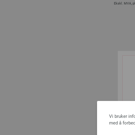
Ekskl. MVA, p
Rundpin
Vi bruker in
med å forbed
Ekskl. MVA, p