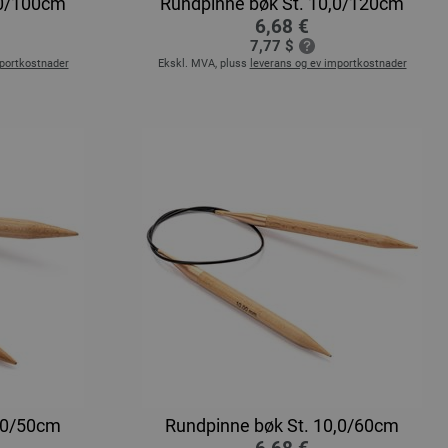
,0/100cm
Rundpinne bøk St. 10,0/120cm
6,68 €
7,77 $
mportkostnader
Ekskl. MVA, pluss
leverans og ev importkostnader
0,0/50cm
Rundpinne bøk St. 10,0/60cm