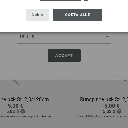
SHIPPING TO
USA - The United States of America
Nekte
GODTA ALLE
CURRENCY
ACCEPT
ne bøk St. 2,0/120cm
Rundpinne bøk St. 2
5,00 €
5,00 €
5,82 $
5,82 $
luss
leverans og ev importkostnader
Ekskl. MVA, pluss
leverans og ev i