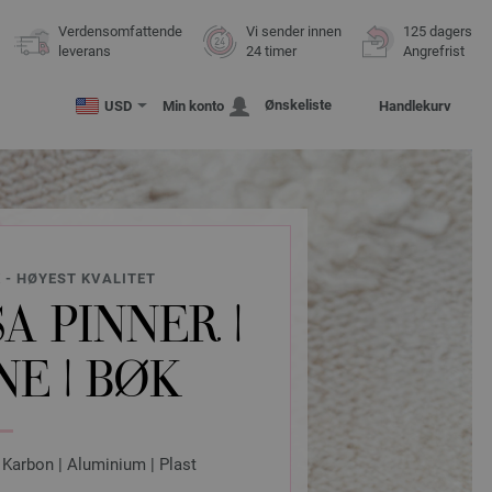
Verdensomfattende
Vi sender innen
125 dagers
leverans
24 timer
Angrefrist
Ønskeliste
USD
Min konto
Handlekurv
 - HØYEST KVALITET
A PINNER |
E | BØK
 Karbon | Aluminium | Plast