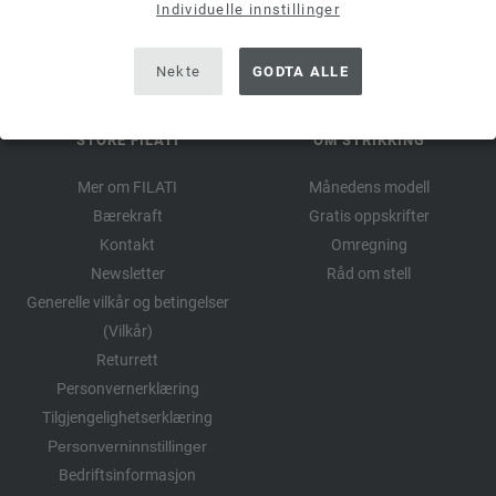
Individuelle innstillinger
Nekte
GODTA ALLE
STORE FILATI
OM STRIKKING
Mer om FILATI
Månedens modell
Bærekraft
Gratis oppskrifter
Kontakt
Omregning
Newsletter
Råd om stell
Generelle vilkår og betingelser
(Vilkår)
Returrett
Personvernerklæring
Tilgjengelighetserklæring
Personverninnstillinger
Bedriftsinformasjon