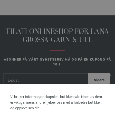
FILATI ONLINESHOP FØR LANA
GROSSA GARN & ULL
ABONNER PÅ VÅRT NYHETSBREV NÅ OG FÅ EN KUPONG PÅ
10 €.
*
Kupongen er
gyldig i 14
Vi bruker informasjonskapsler i butikken vår. Noen av dem
dager. Minimum bestillingsverdi 45, - €. For
er viktige, mens andre hjelper oss med å forbedre butikken
førstegangsregistrering. Kun én kupong kan løses inn per
og opplevelsen din.
kunde og ordre.