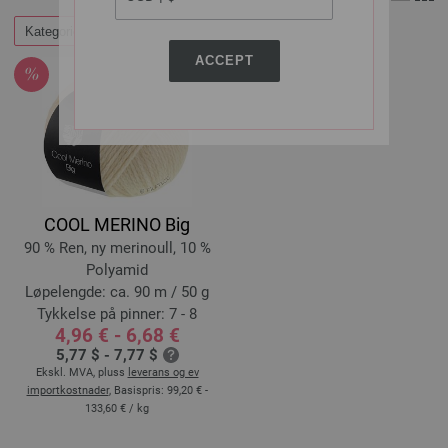
Kategorier
Filtrer etter
ACCEPT
COOL MERINO Big
90 % Ren, ny merinoull, 10 %
Polyamid
Løpelengde: ca. 90 m / 50 g
Tykkelse på pinner: 7 - 8
4,96 € - 6,68 €
5,77 $ - 7,77 $
Ekskl. MVA, pluss
leverans og ev
importkostnader
, Basispris:
99,20 € -
133,60 €
/ kg