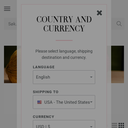
COUNTRY AND
CURRENCY
USD
Min konto
Please select language, shipping
destination and currency.
LANGUAGE
LANA GROSSA
SHIPPING TO
ULL & GARN
USA - The United States
of America
CURRENCY
Vis: