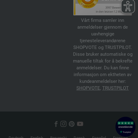
Vårt firma samler inn
anmeldelser gjennom de
uavhengige
tjenesteleverandørene
SHOPVOTE og TRUSTPILOT.
Disse bruker automatiske og
manuelle tiltak for å bekrefte
anmeldelser. Du kan finne
informasjon om ektheten av
kundeanmeldelser her:
SHOPVOTE
,
TRUSTPILOT
Deutsch
English
Bosanski
Dansk
Español
Français