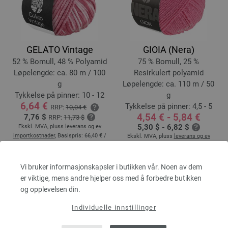
GELATO Vintage
GIOIA (Nera)
52 % Bomull, 48 % Polyamid
75 % Bomull, 25 %
Løpelengde: ca. 80 m / 100
Resirkulert polyamid
g
Løpelengde: ca. 110 m / 50
Tykkelse på pinner: 10 - 12
g
6,64 €
Tykkelse på pinner: 4,5 - 5
RRP:
10,04 €
4,54 € - 5,84 €
7,76 $
RRP:
11,73 $
5,30 $ - 6,82 $
Ekskl. MVA, pluss
leverans og ev
importkostnader
, Basispris:
66,40 €
/
Ekskl. MVA, pluss
leverans og ev
kg
importkostnader
, Basispris:
90,80 € -
116,80 €
/ kg
Vi bruker informasjonskapsler i butikken vår. Noen av dem
er viktige, mens andre hjelper oss med å forbedre butikken
og opplevelsen din.
Individuelle innstillinger