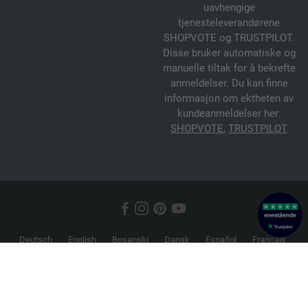
uavhengige
tjenesteleverandørene
SHOPVOTE og TRUSTPILOT.
Disse bruker automatiske og
manuelle tiltak for å bekrefte
anmeldelser. Du kan finne
informasjon om ektheten av
kundeanmeldelser her:
SHOPVOTE
,
TRUSTPILOT
Deutsch
English
Bosanski
Dansk
Español
Français
Hrvatski
Italiano
Nederlands
Norsk
Русский
Srpski
Suomi
Svenska
© 2026 FILATI eCommerce GmbH