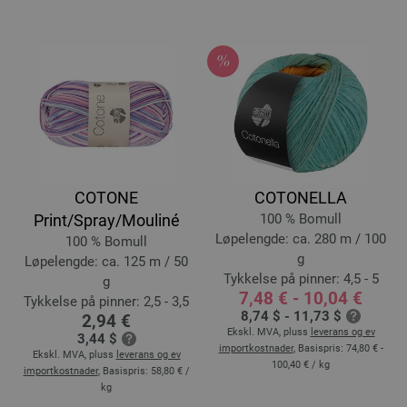
COTONE
COTONELLA
Print/Spray/Mouliné
100 % Bomull
Løpelengde: ca. 280 m / 100
100 % Bomull
g
Løpelengde: ca. 125 m / 50
Tykkelse på pinner: 4,5 - 5
g
7,48 € - 10,04 €
Tykkelse på pinner: 2,5 - 3,5
8,74 $ - 11,73 $
2,94 €
Ekskl. MVA, pluss
leverans og ev
3,44 $
importkostnader
, Basispris:
74,80 € -
Ekskl. MVA, pluss
leverans og ev
100,40 €
/ kg
importkostnader
, Basispris:
58,80 €
/
kg