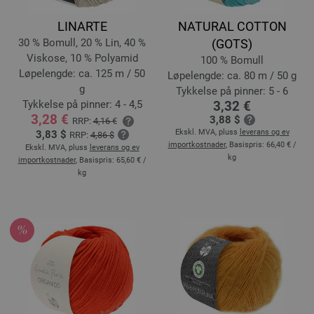
LINARTE
NATURAL COTTON
30 % Bomull, 20 % Lin, 40 %
(GOTS)
Viskose, 10 % Polyamid
100 % Bomull
Løpelengde: ca. 125 m / 50
Løpelengde: ca. 80 m / 50 g
g
Tykkelse på pinner: 5 - 6
Tykkelse på pinner: 4 - 4,5
3,32 €
3,28 €
3,88 $
RRP:
4,16 €
Ekskl. MVA, pluss
leverans og ev
3,83 $
RRP:
4,86 $
importkostnader
, Basispris:
66,40 €
/
Ekskl. MVA, pluss
leverans og ev
kg
importkostnader
, Basispris:
65,60 €
/
kg