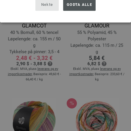
Nekte
GODTA ALLE
GLAMCOT
GLAMOUR
40 % Bomull, 60 % tencel
55 % Polyamid, 45 %
Løpelengde: ca. 155 m / 50
Polyester
g
Løpelengde: ca. 115 m / 25
Tykkelse på pinner: 3,5 - 4
g
2,48 € - 3,32 €
5,84 €
2,90 $ - 3,88 $
6,82 $
Ekskl. MVA, pluss
leverans og ev
Ekskl. MVA, pluss
leverans og ev
importkostnader
, Basispris:
49,60 € -
importkostnader
, Basispris:
233,60 €
/
66,40 €
/ kg
kg