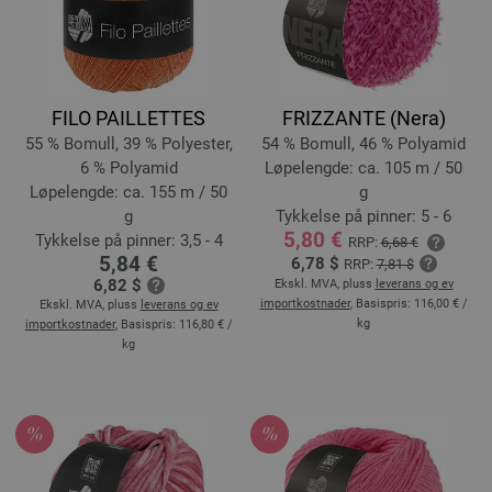
FILO PAILLETTES
FRIZZANTE (Nera)
55 % Bomull, 39 % Polyester,
54 % Bomull, 46 % Polyamid
6 % Polyamid
Løpelengde: ca. 105 m / 50
Løpelengde: ca. 155 m / 50
g
g
Tykkelse på pinner: 5 - 6
5,80 €
Tykkelse på pinner: 3,5 - 4
RRP:
6,68 €
5,84 €
6,78 $
RRP:
7,81 $
6,82 $
Ekskl. MVA, pluss
leverans og ev
importkostnader
, Basispris:
116,00 €
/
Ekskl. MVA, pluss
leverans og ev
kg
importkostnader
, Basispris:
116,80 €
/
kg