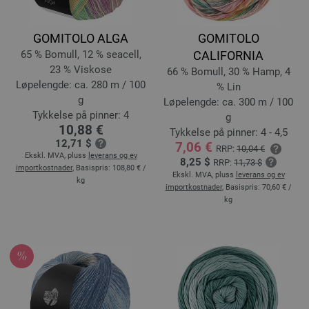
GOMITOLO ALGA
GOMITOLO
65 % Bomull, 12 % seacell,
CALIFORNIA
23 % Viskose
66 % Bomull, 30 % Hamp, 4
Løpelengde: ca. 280 m / 100
% Lin
g
Løpelengde: ca. 300 m / 100
Tykkelse på pinner: 4
g
10,88 €
Tykkelse på pinner: 4 - 4,5
12,71 $
7,06 €
RRP:
10,04 €
Ekskl. MVA, pluss
leverans og ev
8,25 $
RRP:
11,73 $
importkostnader
, Basispris:
108,80 €
/
Ekskl. MVA, pluss
leverans og ev
kg
importkostnader
, Basispris:
70,60 €
/
kg