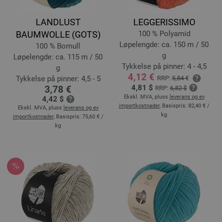
LANDLUST
LEGGERISSIMO
BAUMWOLLE (GOTS)
100 % Polyamid
Løpelengde: ca. 150 m / 50
100 % Bomull
g
Løpelengde: ca. 115 m / 50
Tykkelse på pinner: 4 - 4,5
g
4,12 €
Tykkelse på pinner: 4,5 - 5
RRP:
5,84 €
4,81 $
3,78 €
RRP:
6,82 $
Ekskl. MVA, pluss
leverans og ev
4,42 $
importkostnader
, Basispris:
82,40 €
/
Ekskl. MVA, pluss
leverans og ev
kg
importkostnader
, Basispris:
75,60 €
/
kg