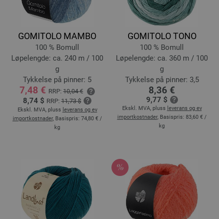
GOMITOLO MAMBO
GOMITOLO TONO
100 % Bomull
100 % Bomull
Løpelengde: ca. 240 m / 100
Løpelengde: ca. 360 m / 100
g
g
Tykkelse på pinner: 5
Tykkelse på pinner: 3,5
7,48 €
8,36 €
RRP:
10,04 €
9,77 $
8,74 $
RRP:
11,73 $
Ekskl. MVA, pluss
leverans og ev
Ekskl. MVA, pluss
leverans og ev
importkostnader
, Basispris:
83,60 €
/
importkostnader
, Basispris:
74,80 €
/
kg
kg