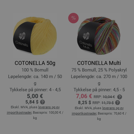
COTONELLA 50g
COTONELLA Multi
100 % Bomull
75 % Bomull, 25 % Polyakryl
Løpelengde: ca. 140 m / 50
Løpelengde: ca. 270 m / 100
g
g
Tykkelse på pinner: 4 - 4,5
Tykkelse på pinner: 4,5 - 5
5,00 €
7,06 €
RRP:
10,04 €
5,84 $
8,25 $
RRP:
11,73 $
Ekskl. MVA, pluss
leverans og ev
Ekskl. MVA, pluss
leverans og ev
importkostnader
, Basispris:
100,00 €
/
importkostnader
, Basispris:
70,60 €
/
kg
kg