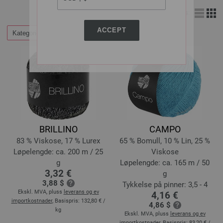
Vis:
ACCEPT
Kategorier
Filtrer etter
BRILLINO
CAMPO
83 % Viskose, 17 % Lurex
65 % Bomull, 10 % Lin, 25 %
Løpelengde: ca. 200 m / 25
Viskose
g
Løpelengde: ca. 165 m / 50
3,32 €
g
3,88 $
Tykkelse på pinner: 3,5 - 4
Ekskl. MVA, pluss
leverans og ev
4,16 €
importkostnader
, Basispris:
132,80 €
/
4,86 $
kg
Ekskl. MVA, pluss
leverans og ev
importkostnader
, Basispris:
83,20 €
/