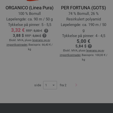
ORGANICO (Linea Pura)
PER FORTUNA (GOTS)
100 % Bomull
74 % Bomull, 26 %
Løpelengde: ca. 90 m / 50 g
Resirkulert polyamid
Tykkelse på pinner: 5 - 5,5
Løpelengde: ca. 190 m / 50
3,32 €
g
RRP:
5,00 €
3,88 $
Tykkelse på pinner: 4 - 4,5
RRP:
5,84 $
5,00 €
Ekskl. MVA, pluss
leverans og ev
importkostnader
, Basispris:
66,40 €
/
5,84 $
kg
Ekskl. MVA, pluss
leverans og ev
importkostnader
, Basispris:
100,00 €
/
kg
side
fra 2