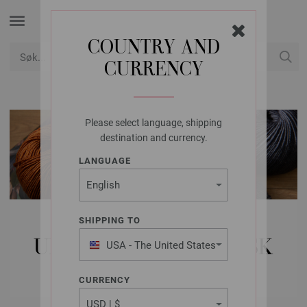
COUNTRY AND
CURRENCY
USD
Min konto
Please select language, shipping
destination and currency.
LANGUAGE
LANA GROSSA
SHIPPING TO
ULL & GARN | VEGANSK
USA - The United States
of America
GARN
CURRENCY