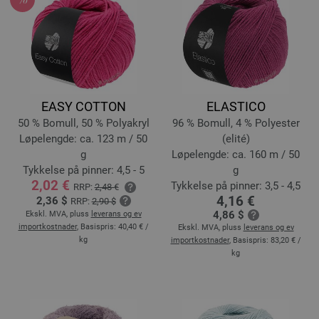
EASY COTTON
ELASTICO
50 % Bomull, 50 % Polyakryl
96 % Bomull, 4 % Polyester
Løpelengde: ca. 123 m / 50
(elité)
g
Løpelengde: ca. 160 m / 50
Tykkelse på pinner: 4,5 - 5
g
2,02 €
Tykkelse på pinner: 3,5 - 4,5
RRP:
2,48 €
4,16 €
2,36 $
RRP:
2,90 $
4,86 $
Ekskl. MVA, pluss
leverans og ev
importkostnader
, Basispris:
40,40 €
/
Ekskl. MVA, pluss
leverans og ev
kg
importkostnader
, Basispris:
83,20 €
/
kg