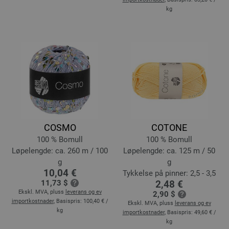
kg
COSMO
COTONE
100 % Bomull
100 % Bomull
Løpelengde: ca. 260 m / 100
Løpelengde: ca. 125 m / 50
g
g
10,04 €
Tykkelse på pinner: 2,5 - 3,5
11,73 $
2,48 €
Ekskl. MVA, pluss
leverans og ev
2,90 $
importkostnader
, Basispris:
100,40 €
/
Ekskl. MVA, pluss
leverans og ev
kg
importkostnader
, Basispris:
49,60 €
/
kg