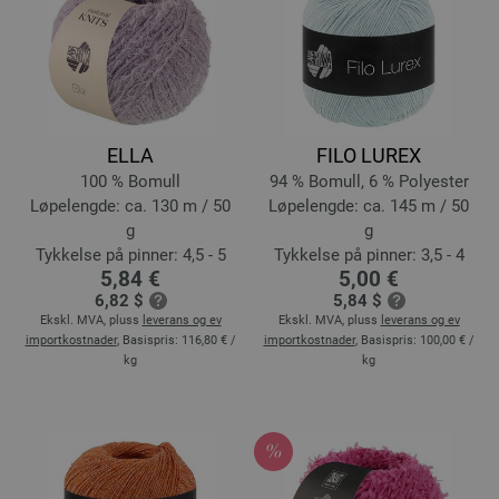
ELLA
FILO LUREX
100 % Bomull
94 % Bomull, 6 % Polyester
Løpelengde: ca. 130 m / 50
Løpelengde: ca. 145 m / 50
g
g
Tykkelse på pinner: 4,5 - 5
Tykkelse på pinner: 3,5 - 4
5,84 €
5,00 €
6,82 $
5,84 $
Ekskl. MVA, pluss
leverans og ev
Ekskl. MVA, pluss
leverans og ev
importkostnader
, Basispris:
116,80 €
/
importkostnader
, Basispris:
100,00 €
/
kg
kg