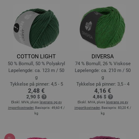
COTTON LIGHT
DIVERSA
50 % Bomull, 50 % Polyakryl
74 % Bomull, 26 % Viskose
Løpelengde: ca. 123 m / 50
Løpelengde: ca. 210 m / 50
g
g
Tykkelse på pinner: 4,5 - 5
Tykkelse på pinner: 3,5 - 4
2,48 €
4,16 €
2,90 $
4,86 $
Ekskl. MVA, pluss
leverans og ev
Ekskl. MVA, pluss
leverans og ev
importkostnader
, Basispris:
49,60 €
/
importkostnader
, Basispris:
83,20 €
/
kg
kg