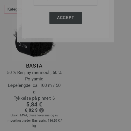
Kategorier
Filtrer etter
ACCEPT
BASTA
50 % Ren, ny merinoull, 50 %
Polyamid
Løpelengde: ca. 100 m / 50
g
Tykkelse på pinner: 6
5,84 €
6,82 $
Ekskl. MVA, pluss
leverans og ev
importkostnader
, Basispris:
116,80 €
/
kg