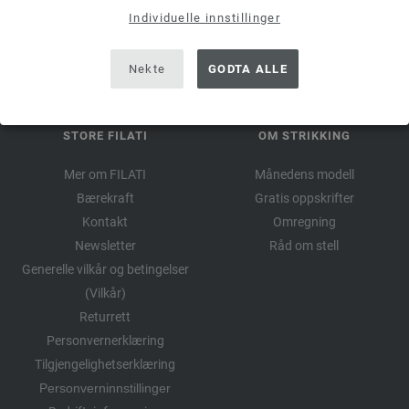
kunde og ordre.
Individuelle innstillinger
Nekte
GODTA ALLE
STORE FILATI
OM STRIKKING
Mer om FILATI
Månedens modell
Bærekraft
Gratis oppskrifter
Kontakt
Omregning
Newsletter
Råd om stell
Generelle vilkår og betingelser
(Vilkår)
Returrett
Personvernerklæring
Tilgjengelighetserklæring
Personverninnstillinger