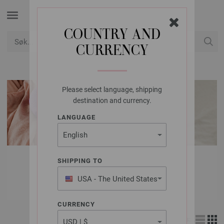
COUNTRY AND
CURRENCY
USD
Min konto
Please select language, shipping
destination and currency.
LANGUAGE
LANA GROSSA
SHIPPING TO
ULL & GARN
USA - The United States
of America
CURRENCY
Vis: