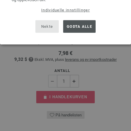
Individuelle innstillinger
Rundpinne Design-tre: Multicolor St. 5,0/80cm
Nekte
GODTA ALLE
LANA GROSSA Rundpinne Design-tre: Multicolor St. 5,0/80cm
tykkelse 5,0 mm; lengde ca. 80 cm
7,98 €
9,32 $
Ekskl. MVA, pluss
leverans og ev importkostnader
ANTALL
I HANDLEKURVEN
På handlelisten