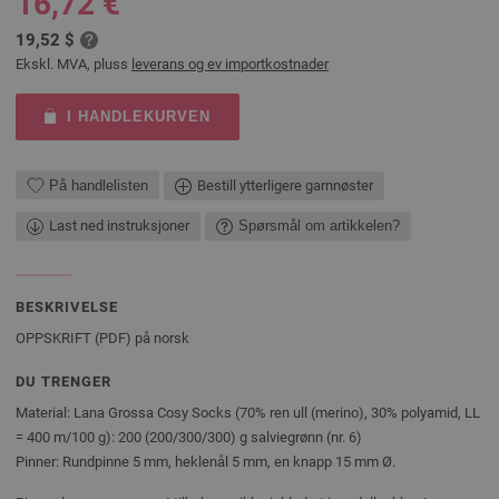
16,72 €
19,52 $
Ekskl. MVA, pluss
leverans og ev importkostnader
I HANDLEKURVEN
På handlelisten
Bestill ytterligere garnnøster
Last ned instruksjoner
Spørsmål om artikkelen?
BESKRIVELSE
OPPSKRIFT (PDF) på norsk
DU TRENGER
Material: Lana Grossa Cosy Socks (70% ren ull (merino), 30% polyamid, LL
= 400 m/100 g): 200 (200/300/300) g salviegrønn (nr. 6)
Pinner: Rundpinne 5 mm, heklenål 5 mm, en knapp 15 mm Ø.