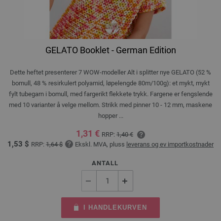
GELATO Booklet - German Edition
Dette heftet presenterer 7 WOW-modeller Alt i splitter nye GELATO (52 %
bomull, 48 % resirkulert polyamid, løpelengde 80m/100g): et mykt, mykt
fylt tubegarn i bomull, med fargerikt flekkete trykk. Fargene er fengslende
med 10 varianter å velge mellom. Strikk med pinner 10 - 12 mm, maskene
hopper ...
1,31 €
RRP:
1,40 €
1,53 $
RRP:
1,64 $
Ekskl. MVA, pluss
leverans og ev importkostnader
ANTALL
I HANDLEKURVEN