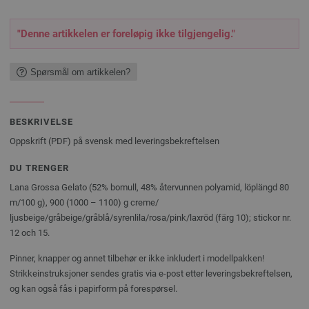
"Denne artikkelen er foreløpig ikke tilgjengelig."
Spørsmål om artikkelen?
BESKRIVELSE
Oppskrift (PDF) på svensk med leveringsbekreftelsen
DU TRENGER
Lana Grossa Gelato (52% bomull, 48% återvunnen polyamid, löplängd 80
m/100 g), 900 (1000 – 1100) g creme/
ljusbeige/gråbeige/gråblå/syrenlila/rosa/pink/laxröd (färg 10); stickor nr.
12 och 15.
Pinner, knapper og annet tilbehør er ikke inkludert i modellpakken!
Strikkeinstruksjoner sendes gratis via e-post etter leveringsbekreftelsen,
og kan også fås i papirform på forespørsel.