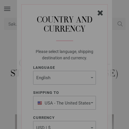
COUNTRY AND
CURRENCY
USD
Min konto
Please select language, shipping
LANA GROSSA
destination and currency.
CARDIGAN GELATO -
LANGUAGE
STRIKKEOPPSKRIFT (SE)
SHIPPING TO
GELATO Booklet | Modell 2
USA - The United States
of America
CURRENCY