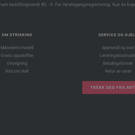
mum bestillingsverdi 45, - €. For førstegangsregistrering. Kun én ku
OM STRIKKING
SERVICE OG HJE
Månedens modell
Spørsmål og svar
Gratis oppskrifter
Leveringskostnade
Omregning
Betalingsformer
Råd om stell
Retur av varer
TREKK DEG FRA AV