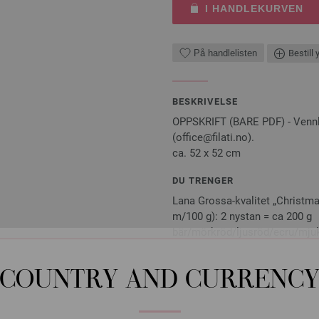
I HANDLEKURVEN
På handlelisten
Bestill 
BESKRIVELSE
OPPSKRIFT (BARE PDF) - Vennlig
(office@filati.no).
ca. 52 x 52 cm
DU TRENGER
Lana Grossa-kvalitet „Christmas
m/100 g): 2 nystan = ca 200 g
bär/mörkröd/ljusröd/ecru/mjuk
virknål nr. 4; 1 vit kudde 50 x 50
COUNTRY AND CURRENC
Pinner, knapper og annet tilbehør er 
Strikkeinstruksjoner sendes gratis v