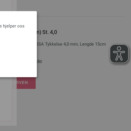
e hjelper oss
rep) (Aluminium) St. 4,0
grep fra LANA GROSSA Tykkelse 4,0 mm, Lengde 15cm
ans og ev importkostnader
NDLEKURVEN