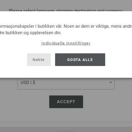
forespørsel.
Please select language, shipping destination and currency.
LANGUAGE
formasjonskapsler i butikken vår. Noen av dem er viktige, mens andr
Heklenål (med mykt plastg
re butikken og opplevelsen din.
Individuelle innstillinger
Heklenål Aluminum med plast
SHIPPING TO
2,73 €
USA - The United States of America
Nekte
GODTA ALLE
3,18 $
Ekskl. MVA, pluss
lever
CURRENCY
ANTALL
I HA
På handlelisten
ACCEPT