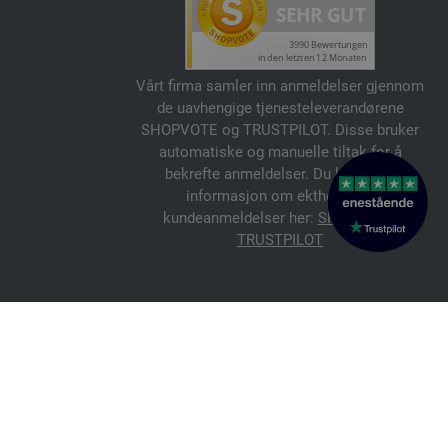
Vårt firma samler inn anmeldelser gjennom
de uavhengige tjenesteleverandørene
SHOPVOTE og TRUSTPILOT. Disse bruker
automatiske og manuelle tiltak for å
bekrefte anmeldelser. Du kan finne
informasjon om ektheten av
kundeanmeldelser her:
SHOPVOTE
,
TRUSTPILOT
© 2026 FILATI eCommerce GmbH
Italiano