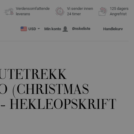
Verdensomfattende
Vi sender innen
125 dagers
leverans
24 timer
Angrefrist
Ønskeliste
USD
Min konto
Handlekurv
UTETREKK
O (CHRISTMAS
 - HEKLEOPSKRIFT