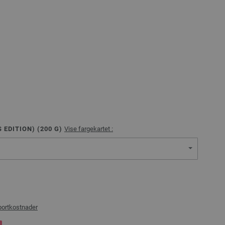
EDITION) (
200
G)
Vise fargekartet :
portkostnader