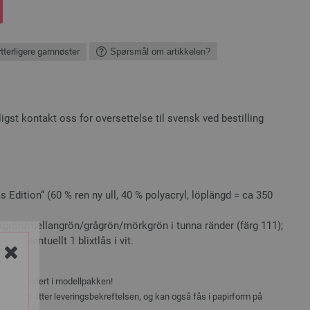
ytterligere garnnøster
Spørsmål om artikkelen?
st kontakt oss for oversettelse til svensk ved bestilling
 Edition“ (60 % ren ny ull, 40 % polyacryl, löplängd = ca 350
grön/mellangrön/grågrön/mörkgrön i tunna ränder (färg 111);
 cm; eventuellt 1 blixtlås i vit.
Y
ikke inkludert i modellpakken!
ia e-post etter leveringsbekreftelsen, og kan også fås i papirform på