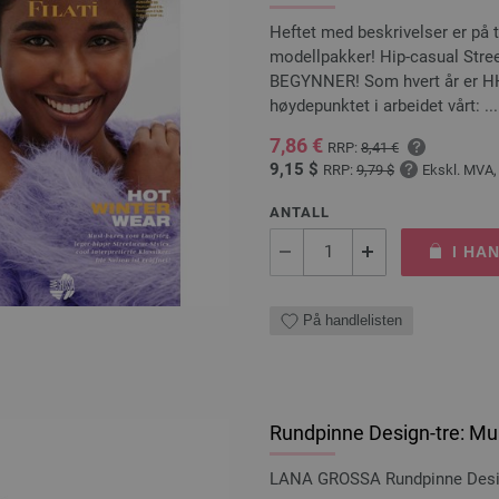
Heftet med beskrivelser er på t
modellpakker! Hip-casual Stree
BEGYNNER! Som hvert år er HH
høydepunktet i arbeidet vårt: ...
7,86 €
RRP:
8,41 €
9,15 $
RRP:
9,79 $
Ekskl. MVA,
ANTALL
I HA
På handlelisten
Rundpinne Design-tre: Mul
LANA GROSSA Rundpinne Design