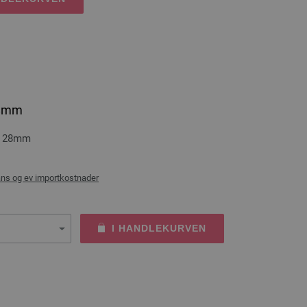
28mm
a. 28mm
ans og ev importkostnader
I HANDLEKURVEN