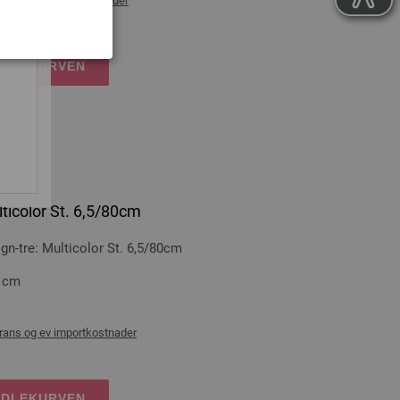
ans og ev importkostnader
NDLEKURVEN
ticolor St. 6,5/80cm
-tre: Multicolor St. 6,5/80cm
0 cm
rans og ev importkostnader
NDLEKURVEN