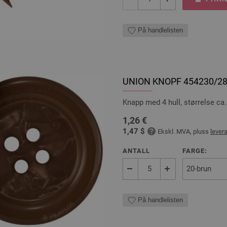
På handlelisten
UNION KNOPF 454230/
Knapp med 4 hull, størrelse c
1,26 €
1,47 $
Ekskl. MVA, pluss
lever
ANTALL
FARGE:
På handlelisten