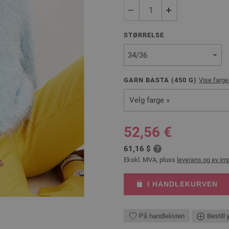
STØRRELSE
GARN BASTA (
450
G)
Vise farge
Velg farge »
52,56 €
61,16 $
Ekskl. MVA, pluss
leverans og ev im
I HANDLEKURVEN
På handlelisten
Bestill 