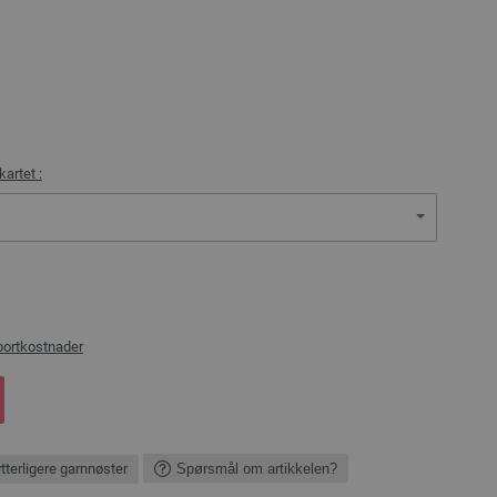
kartet :
portkostnader
ytterligere garnnøster
Spørsmål om artikkelen?