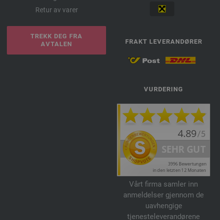
Retur av varer
TREKK DEG FRA
FRAKT LEVERANDØRER
AVTALEN
VURDERING
Vårt firma samler inn
anmeldelser gjennom de
uavhengige
tjenesteleverandørene