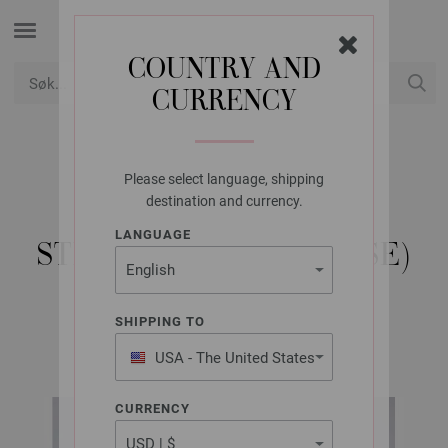
COUNTRY AND
CURRENCY
USD
Min konto
Please select language, shipping
LANA GROSSA
destination and currency.
PULLOVER AIRY -
LANGUAGE
STRIKKEOPPSKRIFT (SE)
SHIPPING TO
Lana Grossa KIDS No. 14 | Modell 29
USA - The United States
of America
CURRENCY