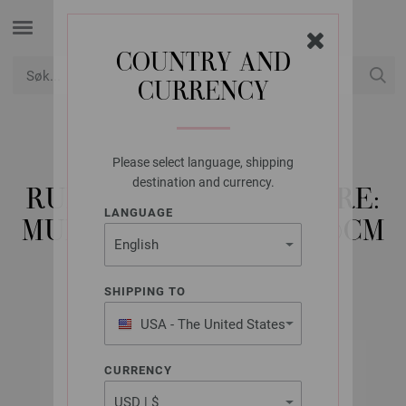
COUNTRY AND
CURRENCY
USD
Min konto
Please select language, shipping
LANA GROSSA
destination and currency.
RUNDPINNE DESIGN-TRE:
LANGUAGE
MULTICOLOR ST. 4,5/40CM
SHIPPING TO
USA - The United States
of America
CURRENCY