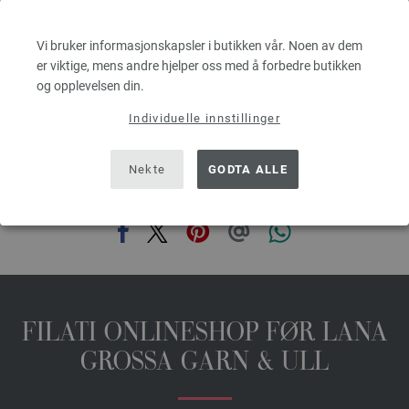
3,78 €
4,41 $
Vi bruker informasjonskapsler i butikken vår. Noen av dem
Ekskl. MVA, pluss leverans og ev importkostnader, Basispris:
75,60 €
/ kg
Ek
er viktige, mens andre hjelper oss med å forbedre butikken
prev
next
og opplevelsen din.
Individuelle innstillinger
Nekte
GODTA ALLE
DEL DENNE SIDEN
FILATI ONLINESHOP FØR LANA
GROSSA GARN & ULL