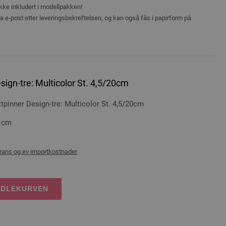
ikke inkludert i modellpakken!
ia e-post etter leveringsbekreftelsen, og kan også fås i papirform på
ign-tre: Multicolor St. 4,5/20cm
inner Design-tre: Multicolor St. 4,5/20cm
0 cm
rans og ev importkostnader
NDLEKURVEN