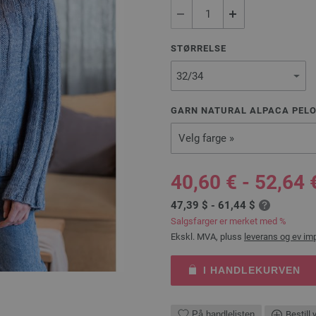
STØRRELSE
GARN NATURAL ALPACA PELO
Velg farge »
40,60 € - 52,64 
47,39 $ - 61,44 $
Salgsfarger er merket med %
Ekskl. MVA, pluss
leverans og ev im
I HANDLEKURVEN
På handlelisten
Bestill 