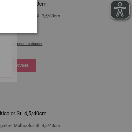
ticolor St. 3,5/80cm
-tre: Multicolor St. 3,5/80cm
0 cm
ans og ev importkostnader
NDLEKURVEN
ticolor St. 4,5/40cm
-tre: Multicolor St. 4,5/40cm