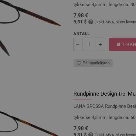
tykkelse 4,5 mm; lengde ca. 4
7,98 €
9,31 $
Ekskl. MVA, pluss
lever
ANTALL
I HA
På handlelisten
Rundpinne Design-tre: Mul
LANA GROSSA Rundpinne Design
tykkelse 4,5 mm; lengde ca. 6
7,98 €
9,31 $
Ekskl. MVA, pluss
lever