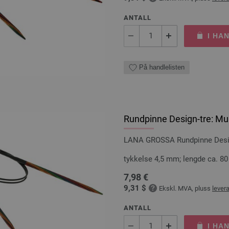
ANTALL
I HA
På handlelisten
Rundpinne Design-tre: Mul
LANA GROSSA Rundpinne Design
tykkelse 4,5 mm; lengde ca. 8
7,98 €
9,31 $
Ekskl. MVA, pluss
lever
ANTALL
I HA