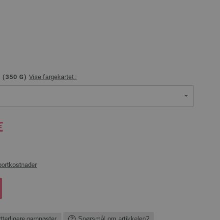
 (
350
G)
Vise fargekartet :
€
portkostnader
ytterligere garnnøster
Spørsmål om artikkelen?