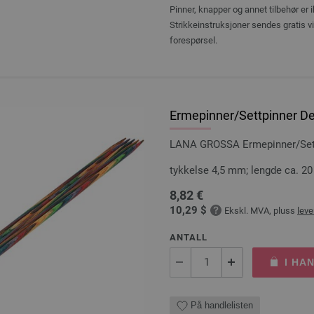
Pinner, knapper og annet tilbehør er 
Strikkeinstruksjoner sendes gratis v
forespørsel.
Ermepinner/Settpinner Des
LANA GROSSA Ermepinner/Settp
tykkelse 4,5 mm; lengde ca. 2
8,82 €
10,29 $
Ekskl. MVA, pluss
leve
ANTALL
I HA
På handlelisten