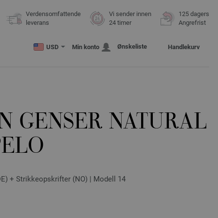
Verdensomfattende
Vi sender innen
125 dagers
leverans
24 timer
Angrefrist
Ønskeliste
USD
Min konto
Handlekurv
N GENSER NATURAL
PELO
) + Strikkeopskrifter (NO) | Modell 14