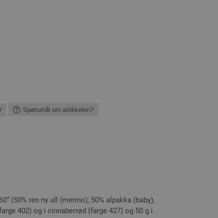
r
Spørsmål om artikkelen?
0“ (50% ren ny ull (merino), 50% alpakka (baby),
farge 402) og i cinnaberrød (farge 427) og 50 g i