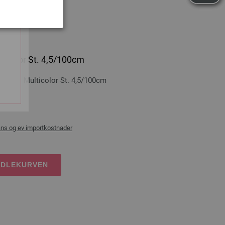
ticolor St. 4,5/100cm
-tre: Multicolor St. 4,5/100cm
00 cm
ans og ev importkostnader
NDLEKURVEN