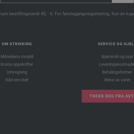
mum bestillingsverdi 45, - €. For førstegangsregistrering. Kun én ku
OM STRIKKING
SERVICE OG HJE
Månedens modell
Spørsmål og svar
Gratis oppskrifter
Leveringskostnade
Omregning
Betalingsformer
Råd om stell
Retur av varer
TREKK DEG FRA AV