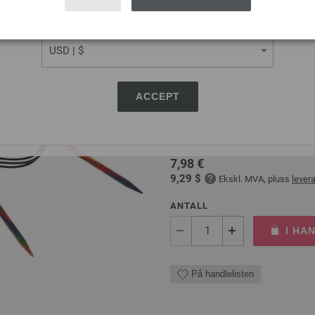
På handlelisten
CURRENCY
Rundpinne Design-tre: Mul
ACCEPT
LANA GROSSA Rundpinne Design
tykkelse 4,5 mm; lengde ca. 1
7,98 €
9,29 $
Ekskl. MVA, pluss
lever
ANTALL
I HA
På handlelisten