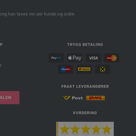
pong kan løses inn per kunde og ordre.
LP
TRYGG BETALING
r
FRAKT LEVERANDØRER
TALEN
VURDERING