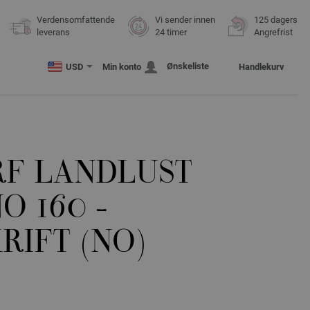
Verdensomfattende
Vi sender innen
125 dagers
leverans
24 timer
Angrefrist
Ønskeliste
USD
Min konto
Handlekurv
RF LANDLUST
O 160 -
RIFT (NO)