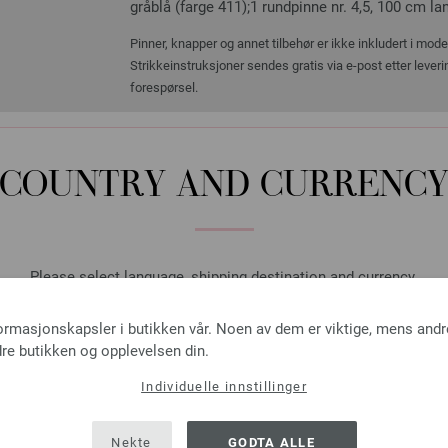
gråblå (farge 411);1 rundpinne nr. 4,5, 100 cm la
Pinner, knapper og annet tilbehør er ikke inkludert i mod
Strikkeinstruksjoner sendes gratis via e-post etter lever
forespørsel.
COUNTRY AND CURRENC
Ermepinner/Settpinner Des
LANA GROSSA Ermepinner/Settp
tykkelse 4,5 mm; lengde ca. 2
Please select language, shipping destination and currency.
8,82 €
LANGUAGE
formasjonskapsler i butikken vår. Noen av dem er viktige, mens andr
10,26 $
Ekskl. MVA, pluss
leve
re butikken og opplevelsen din.
ANTALL
Individuelle innstillinger
SHIPPING TO
I HA
USA - The United States of America
Nekte
GODTA ALLE