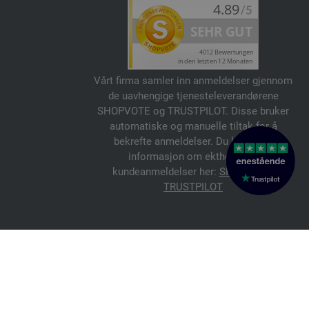
Vårt firma samler inn anmeldelser gjennom
de uavhengige tjenesteleverandørene
SHOPVOTE og TRUSTPILOT. Disse bruker
automatiske og manuelle tiltak for å
bekrefte anmeldelser. Du kan finne
informasjon om ektheten av
kundeanmeldelser her:
SHOPVOTE
,
TRUSTPILOT
© 2026 FILATI eCommerce GmbH
Italiano