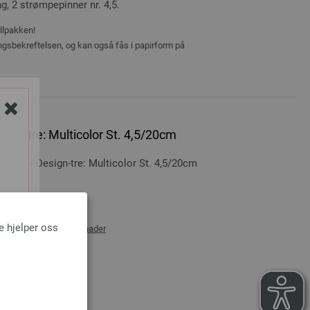
ng, 2 strømpepinner nr. 4,5.
ellpakken!
ingsbekreftelsen, og kan også fås i papirform på
Y
ign-tre: Multicolor St. 4,5/20cm
inner Design-tre: Multicolor St. 4,5/20cm
0 cm
e hjelper oss
rans og ev importkostnader
NDLEKURVEN