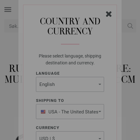
COUNTRY AND
CURRENCY
USD
Min konto
Please select language, shipping
LANA GROSSA
destination and currency.
RUNDPINNE DESIGN-TRE:
LANGUAGE
MULTICOLOR ST. 4,5/100CM
SHIPPING TO
USA - The United States
of America
CURRENCY