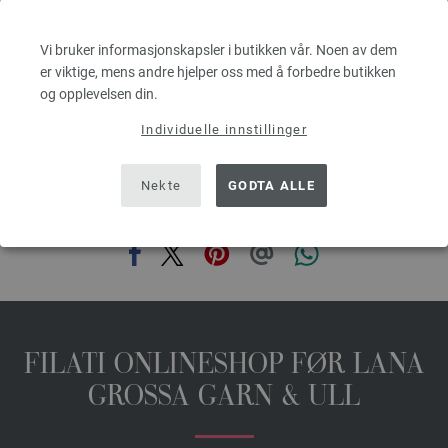
4,16 €
4,86 $
Vi bruker informasjonskapsler i butikken vår. Noen av dem
 kg
Ekskl. MVA, pluss leverans og ev importkostnader, Basispris:
83,20 €
/ kg
er viktige, mens andre hjelper oss med å forbedre butikken
prev
next
og opplevelsen din.
Individuelle innstillinger
Nekte
GODTA ALLE
DEL DENNE SIDEN
FILATI ONLINESHOP FØR LANA
GROSSA GARN & ULL