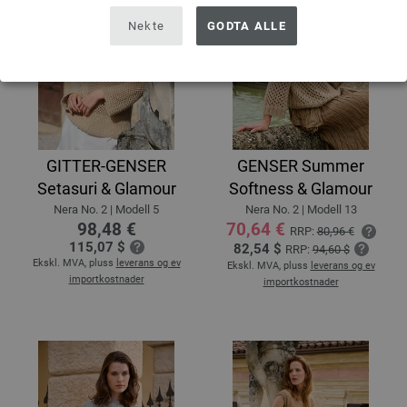
Nekte
GODTA ALLE
GITTER-GENSER
GENSER Summer
Setasuri & Glamour
Softness & Glamour
Nera No. 2 | Modell 5
Nera No. 2 | Modell 13
98,48 €
70,64 €
RRP:
80,96 €
115,07 $
82,54 $
RRP:
94,60 $
Ekskl. MVA, pluss
leverans og ev
Ekskl. MVA, pluss
leverans og ev
importkostnader
importkostnader