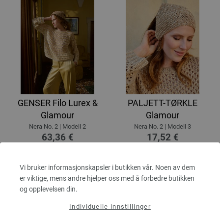
GENSER Filo Lurex &
PALJETT-TØRKLE
Glamour
Glamour
Nera No. 2 | Modell 2
Nera No. 2 | Modell 3
63,36 €
17,52 €
74,03 $
20,47 $
Ekskl. MVA, pluss
leverans og ev
Ekskl. MVA, pluss
leverans og ev
importkostnader
importkostnader
Vi bruker informasjonskapsler i butikken vår. Noen av dem
er viktige, mens andre hjelper oss med å forbedre butikken
og opplevelsen din.
Individuelle innstillinger