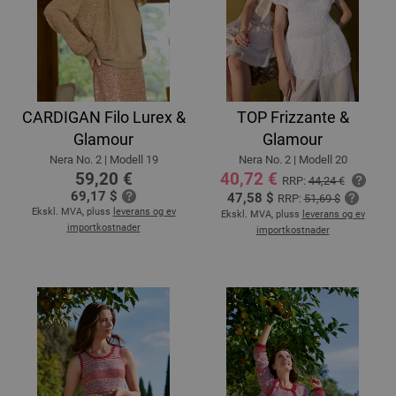
CARDIGAN Filo Lurex &
TOP Frizzante &
Glamour
Glamour
Nera No. 2 | Modell 19
Nera No. 2 | Modell 20
59,20 €
40,72 €
RRP:
44,24 €
69,17 $
47,58 $
RRP:
51,69 $
Ekskl. MVA, pluss
leverans og ev
Ekskl. MVA, pluss
leverans og ev
importkostnader
importkostnader