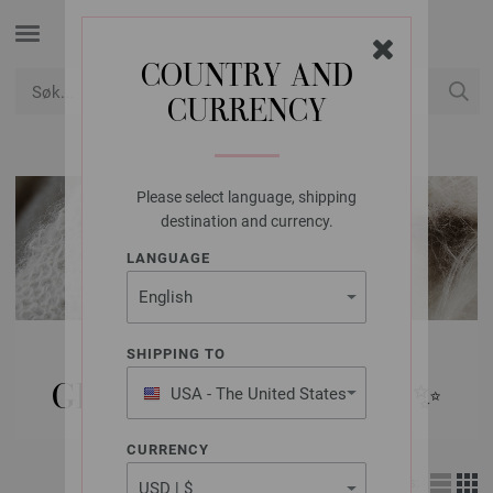
COUNTRY AND
CURRENCY
USD
Min konto
Please select language, shipping
destination and currency.
LANGUAGE
MODELLPAKKE
SHIPPING TO
GLITTER & PALJETTER ✨️
USA - The United States
of America
CURRENCY
Vis: