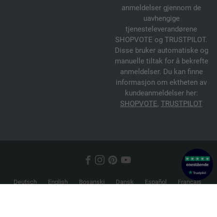
anmeldelser gjennom de
uavhengige
tjenesteleverandørene
SHOPVOTE og TRUSTPILOT.
Disse bruker automatiske og
manuelle tiltak for å bekrefte
anmeldelser. Du kan finne
informasjon om ektheten av
kundeanmeldelser her:
SHOPVOTE
,
TRUSTPILOT
Deutsch
English
Bosanski
Dansk
Español
Français
Hrvatski
Italiano
Nederlands
Norsk
Русский
Srpski
Suomi
Svenska