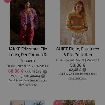
JAKKE Frizzante, Filo
SHIRT Finito, Filo Lurex
Lurex, Per Fortuna &
& Filo Paillettes
Tessera
FILATI Journal No. 71 | Modell 11
53,36 €
FILATI Journal No. 71 | Modell 1
62,35 $
68,08 €
RRP:
75,08 €
Ekskl. MVA, pluss
leverans og ev
79,55 $
RRP:
87,73 $
importkostnader
Ekskl. MVA, pluss
leverans og ev
importkostnader