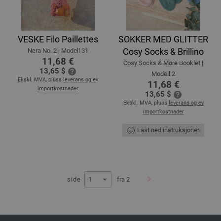
VESKE Filo Paillettes
SOKKER MED GLITTER
Cosy Socks & Brillino
Nera No. 2 | Modell 31
11,68 €
Cosy Socks & More Booklet |
13,65 $
Modell 2
Ekskl. MVA, pluss
leverans og ev
11,68 €
importkostnader
13,65 $
Ekskl. MVA, pluss
leverans og ev
importkostnader
Last ned instruksjoner
side
fra 2