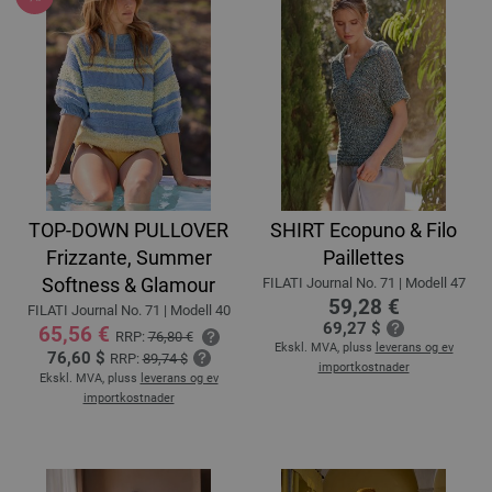
TOP-DOWN PULLOVER
SHIRT Ecopuno & Filo
Frizzante, Summer
Paillettes
Softness & Glamour
FILATI Journal No. 71 | Modell 47
59,28 €
FILATI Journal No. 71 | Modell 40
69,27 $
65,56 €
RRP:
76,80 €
Ekskl. MVA, pluss
leverans og ev
76,60 $
RRP:
89,74 $
importkostnader
Ekskl. MVA, pluss
leverans og ev
importkostnader