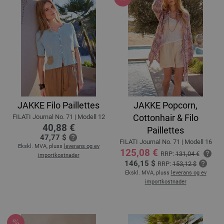
JAKKE Filo Paillettes
JAKKE Popcorn,
Cottonhair & Filo
FILATI Journal No. 71 | Modell 12
40,88 €
Paillettes
47,77 $
FILATI Journal No. 71 | Modell 16
Ekskl. MVA, pluss
leverans og ev
125,08 €
RRP:
131,04 €
importkostnader
146,15 $
RRP:
153,12 $
Ekskl. MVA, pluss
leverans og ev
importkostnader