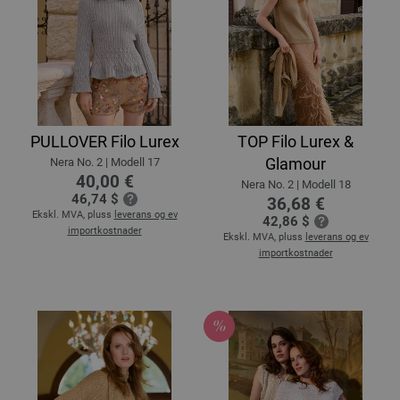
PULLOVER Filo Lurex
TOP Filo Lurex &
Glamour
Nera No. 2 | Modell 17
40,00 €
Nera No. 2 | Modell 18
46,74 $
36,68 €
Ekskl. MVA, pluss
leverans og ev
42,86 $
importkostnader
Ekskl. MVA, pluss
leverans og ev
importkostnader