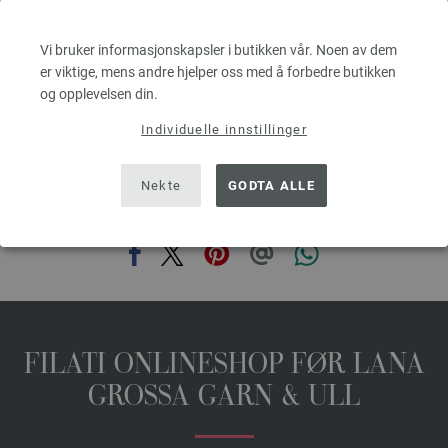
5,46 €
6,38 $
Vi bruker informasjonskapsler i butikken vår. Noen av dem
Ekskl. MVA, pluss leverans og ev importkostnader, Basispris:
109,20 €
/ kg
er viktige, mens andre hjelper oss med å forbedre butikken
prev
next
og opplevelsen din.
Individuelle innstillinger
Nekte
GODTA ALLE
DEL DENNE SIDEN
FILATI ONLINESHOP FØR LANA
GROSSA GARN & ULL