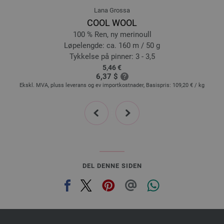
22-smaragdgrønn | EAN: 4033493348256
Lana Grossa
23-myk grønn | EAN: 4033493355599
COOL WOOL
24-jeans | EAN: 4033493355605
100 % Ren, ny merinoull
25-korall | EAN: 4033493355612
Løpelengde: ca. 160 m / 50 g
Tykkelse på pinner: 3 - 3,5
26-orkide | EAN: 4033493355629
5,46 €
27-safrangul | EAN: 4033493355636
6,37 $
28-karri | EAN: 4033493355643
 kg
Ekskl. MVA, pluss leverans og ev importkostnader, Basispris:
109,20 €
/ kg
29-steingrå | EAN: 4033493357364
prev
next
DEL DENNE SIDEN