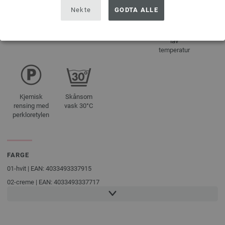
Nekte
GODTA ALLE
Tåler ikke
Tørkes flatt
Tåler ikke
Tåler
trommeltørking
bleking
stryking ved
lav
temperatur
Kjemisk
Skånsom
rensing med
vask 30°C
perkloretylen
FARGE
01-hvit | EAN: 4033493337915
02-creme | EAN: 4033493337717
03-gul | EAN: 4033493337724
04-oransje | EAN: 4033493337731
05-hummer | EAN: 4033493337748