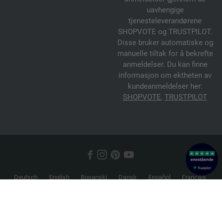
uavhengige
tjenesteleverandørene
SHOPVOTE og TRUSTPILOT.
Disse bruker automatiske og
manuelle tiltak for å bekrefte
anmeldelser. Du kan finne
informasjon om ektheten av
kundeanmeldelser her:
SHOPVOTE
,
TRUSTPILOT
Deutsch
English
Bosanski
Dansk
Español
Français
Hrvatski
Italiano
Nederlands
Norsk
Русский
Srpski
Suomi
Svenska