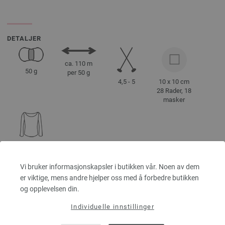
DETALJER
ca. 110 m
50 g
per 50 g
4,5 - 5
10 x 10 cm
28 Rader, 18
masker
størrelse 38 -
40
ca. 500 g
Vi bruker informasjonskapsler i butikken vår. Noen av dem
er viktige, mens andre hjelper oss med å forbedre butikken
og opplevelsen din.
RÅD OM VEDLIKEHOLD
Individuelle innstillinger