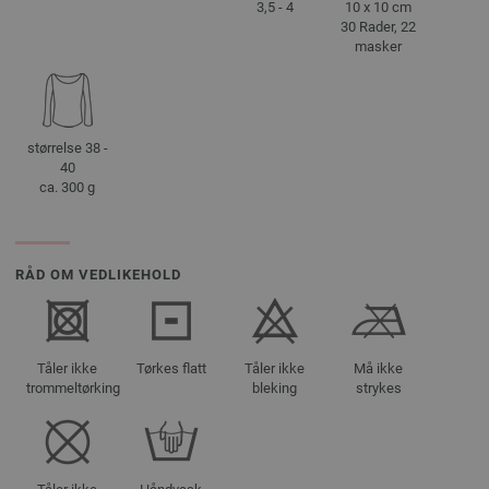
3,5 - 4
10 x 10 cm
30 Rader, 22
masker
størrelse 38 -
40
ca. 300 g
RÅD OM VEDLIKEHOLD
Tåler ikke
Tørkes flatt
Tåler ikke
Må ikke
trommeltørking
bleking
strykes