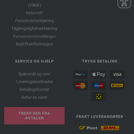
(Vilkår)
064-blåfiolett | EAN: 4033493397995
Returrett
065-pastellrosa | EAN: 4033493398008
Personvernerklæring
066-kamel | EAN: 4033493398015
Tilgjengelighetserklæring
103-antrasitt/
lilla/
petrol | EAN: 4033493274388
Personverninnstillinger
104-grå/
brun/
beige | EAN: 4033493274395
Bedriftsinformasjon
SERVICE OG HJELP
TRYGG BETALING
Spørsmål og svar
Leveringskostnader
Betalingsformer
Retur av varer
TREKK DEG FRA
FRAKT LEVERANDØRER
AVTALEN