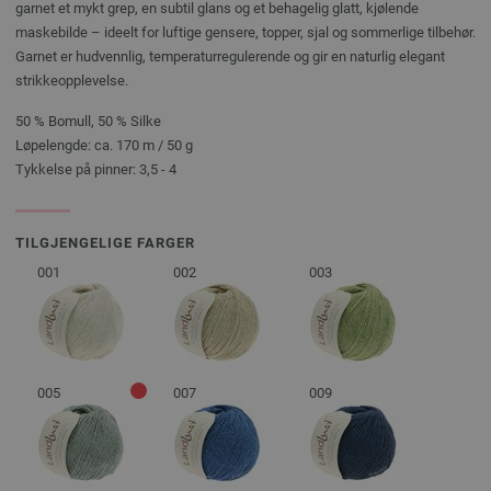
garnet et mykt grep, en subtil glans og et behagelig glatt, kjølende
maskebilde – ideelt for luftige gensere, topper, sjal og sommerlige tilbehør.
Garnet er hudvennlig, temperaturregulerende og gir en naturlig elegant
strikkeopplevelse.
50 % Bomull, 50 % Silke
Løpelengde: ca. 170 m / 50 g
Tykkelse på pinner: 3,5 - 4
TILGJENGELIGE FARGER
001
002
003
005
007
009