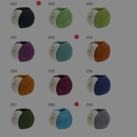
047
049
050
051
052
053
054
055
056
057
058
059