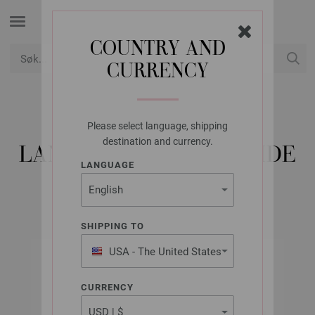
COUNTRY AND
CURRENCY
USD
Min konto
Please select language, shipping
LANA GROSSA
destination and currency.
LANDLUST SOMMERSEIDE
LANGUAGE
SHIPPING TO
USA - The United States
of America
CURRENCY