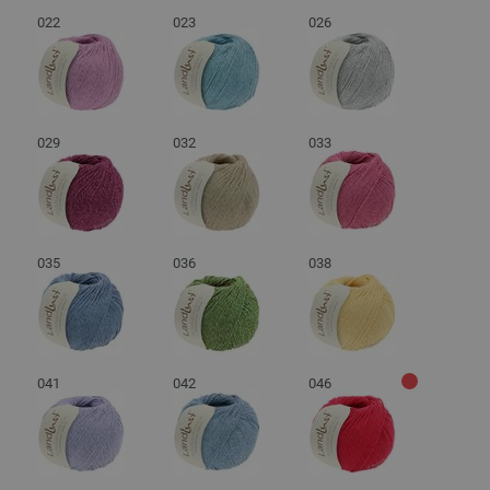
022
023
026
029
032
033
035
036
038
041
042
046