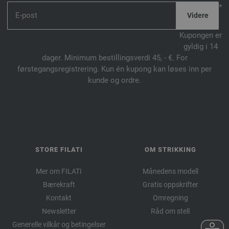
*
046-ildrød | EAN: 4033493337052
047-svart | EAN: 4033493337007
Kupongen er
049-jade | EAN: 4033493356657
gyldig i 14
050-limett | EAN: 4033493356664
dager. Minimum bestillingsverdi 45, - €. For
051-purpur | EAN: 4033493356671
førstegangsregistrering. Kun én kupong kan løses inn per
052-blåturkis | EAN: 4033493356688
kunde og ordre.
053-gresskar | EAN: 4033493377638
054-mandarine | EAN: 4033493377645
055-burgunder | EAN: 4033493377652
056-royal | EAN: 4033493377669
057-mosegrønn | EAN: 4033493377676
STORE FILATI
OM STRIKKING
058-akva | EAN: 4033493377683
Mer om FILATI
Månedens modell
059-grå | EAN: 4033493377690
Bærekraft
Gratis oppskrifter
060-myntegrønn | EAN: 4033493397957
Kontakt
Omregning
061-vårgrønn | EAN: 4033493397964
Newsletter
Råd om stell
062-solgul | EAN: 4033493397971
Generelle vilkår og betingelser
063-søgrønn | EAN: 4033493397988