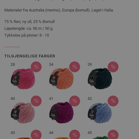
Materialer fra Australia (merino), Europa (bomull). Laget i Italia.
75 % Ren, ny ull, 25 % Bomull
Løpelengde: ca. 90 m / 50 g
Tykkelse på pinner: 8 - 10
TILGJENGELIGE FARGER
28
34
39
40
41
42
43
44
45