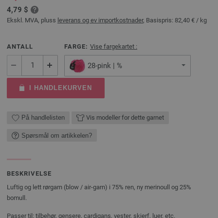
4,79 $
Ekskl. MVA, pluss
leverans og ev importkostnader
, Basispris:
82,40 €
/ kg
ANTALL
FARGE:
Vise fargekartet :
28-pink | %
I HANDLEKURVEN
På handlelisten
Vis modeller for dette garnet
Spørsmål om artikkelen?
BESKRIVELSE
Luftig og lett rørgarn (blow / air-garn) i 75% ren, ny merinoull og 25%
bomull.
Passer til: tilbehør, gensere, cardigans, vester, skjerf, luer, etc.