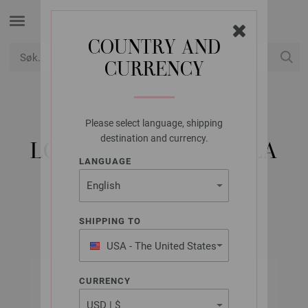
COUNTRY AND
CURRENCY
USD
Min konto
Please select language, shipping
LANA GROSSA
destination and currency.
LOVELY COTTON (LALA
LANGUAGE
BERLIN)
SHIPPING TO
USA - The United States
of America
CURRENCY