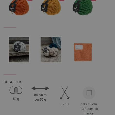
DETALJER
ca. 90 m
50 g
per 50 g
8 - 10
10 x 10 cm
13 Rader, 10
masker