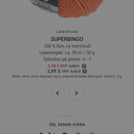
19-olivengrønn | EAN: 4033493389235
20-myntegrønn | EAN: 4033493389242
21-blå | EAN: 4033493389259
Lana Grossa
SUPERBINGO
100 % Ren, ny merinoull
Løpelengde: ca. 55 m / 50 g
Tykkelse på pinner: 6 - 7
2,48 €
RRP:
5,00 €
2,89 $
RRP:
5,82 $
Ekskl. MVA, pluss leverans og ev importkostnader, Basispris:
49,60 €
/ kg
Ek
prev
next
DEL DENNE SIDEN