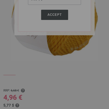
ACCEPT
RRP:
6,68 €
4,96 €
5,77 $