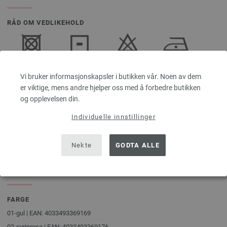
RÅD OM VEDLIKEHOLD
Tåler ikke
Tørkes flatt
Tåler ikke
Tåler
trommeltørking
bleking
stryking ved
Vi bruker informasjonskapsler i butikken vår. Noen av dem
lav
er viktige, mens andre hjelper oss med å forbedre butikken
temperatur
og opplevelsen din.
Individuelle innstillinger
Kjemisk
Håndvask
Nekte
GODTA ALLE
rensing med
perkloretylen
FARGE
01-gul | EAN: 4033493369169
02-syrinrosa | EAN: 4033493369176