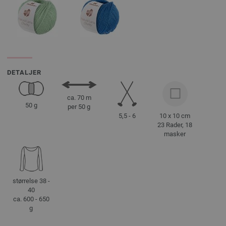
DETALJER
ca. 70 m
50 g
per 50 g
5,5 - 6
10 x 10 cm
23 Rader, 18
masker
størrelse 38 -
40
ca. 600 - 650
g