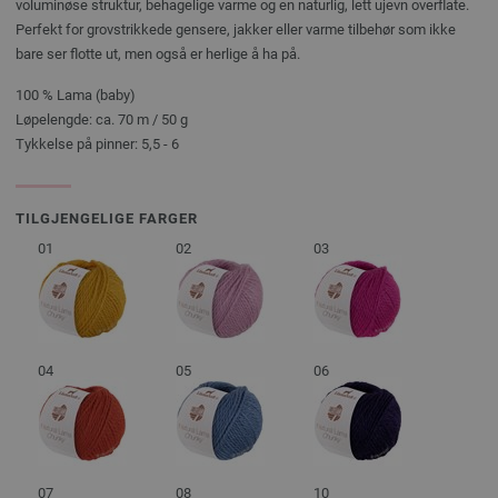
voluminøse struktur, behagelige varme og en naturlig, lett ujevn overflate.
Perfekt for grovstrikkede gensere, jakker eller varme tilbehør som ikke
bare ser flotte ut, men også er herlige å ha på.
100 % Lama (baby)
Løpelengde: ca. 70 m / 50 g
Tykkelse på pinner: 5,5 - 6
TILGJENGELIGE FARGER
01
02
03
04
05
06
07
08
10