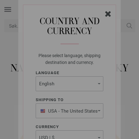
COUNTRY AND
CURRENCY
USD
Min konto
Please select language, shipping
LANA GROSSA
destination and currency.
NATURAL LAMA CHUNKY
LANGUAGE
SHIPPING TO
USA - The United States
of America
CURRENCY