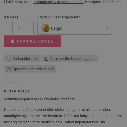
Ekskl. MVA, pluss
leverans og ev importkostnader
, Basispris:
99,20 €
/ kg
ANTALL
FARGE:
Vise fargekartet :
01-gul
I HANDLEKURVEN
På handlelisten
Vis modeller for dette garnet
Spørsmål om artikkelen?
BESKRIVELSE
Voluminøst garn laget av fine baby lamafibre
Natural Lama Chunky er et ekte statement-garn for alle som elsker
naturlighet og karakter. Det består av 100 % ren babylama-ull – eksklusivt,
mykt og med et hint av rustikk sjarm. Garnet imponerer med sin