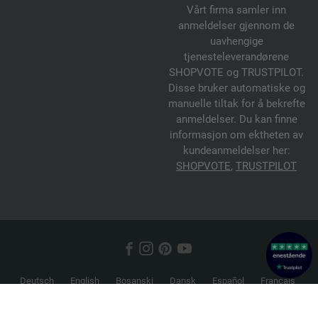
Vårt firma samler inn
anmeldelser gjennom de
uavhengige
tjenesteleverandørene
SHOPVOTE og TRUSTPILOT.
Disse bruker automatiske og
manuelle tiltak for å bekrefte
anmeldelser. Du kan finne
informasjon om ektheten av
kundeanmeldelser her:
SHOPVOTE
,
TRUSTPILOT
Deutsch
English
Bosanski
Dansk
Español
Français
Hrvatski
Italiano
Nederlands
Norsk
Русский
Srpski
Suomi
Svenska