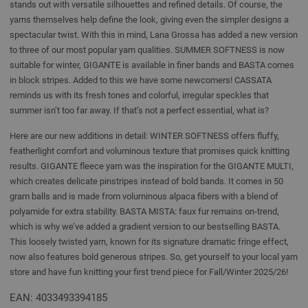
stands out with versatile silhouettes and refined details. Of course, the
yarns themselves help define the look, giving even the simpler designs a
spectacular twist. With this in mind, Lana Grossa has added a new version
to three of our most popular yarn qualities. SUMMER SOFTNESS is now
suitable for winter, GIGANTE is available in finer bands and BASTA comes
in block stripes. Added to this we have some newcomers! CASSATA
reminds us with its fresh tones and colorful, irregular speckles that
summer isn’t too far away. If that’s not a perfect essential, what is?
Here are our new additions in detail: WINTER SOFTNESS offers fluffy,
featherlight comfort and voluminous texture that promises quick knitting
results. GIGANTE fleece yarn was the inspiration for the GIGANTE MULTI,
which creates delicate pinstripes instead of bold bands. It comes in 50
gram balls and is made from voluminous alpaca fibers with a blend of
polyamide for extra stability. BASTA MISTA: faux fur remains on-trend,
which is why we’ve added a gradient version to our bestselling BASTA.
This loosely twisted yarn, known for its signature dramatic fringe effect,
now also features bold generous stripes. So, get yourself to your local yarn
store and have fun knitting your first trend piece for Fall/Winter 2025/26!
EAN: 4033493394185