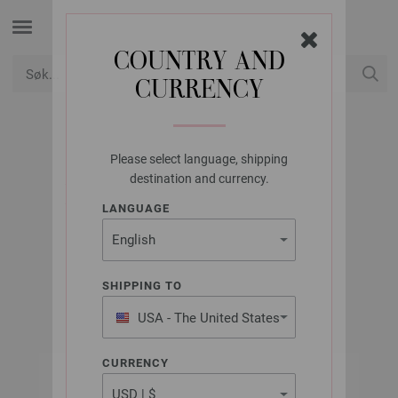
COUNTRY AND
CURRENCY
USD
Min konto
Please select language, shipping
LANA GROSSA
destination and currency.
LOOKBOOK NO. 19 -
LANGUAGE
GERMAN EDITION
SHIPPING TO
Høst/Vinter 2025/26
USA - The United States
of America
CURRENCY