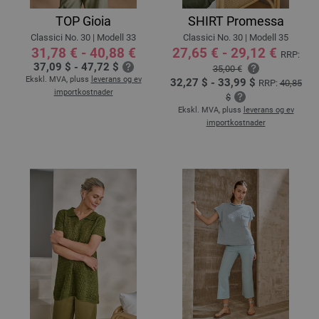
TOP Gioia
SHIRT Promessa
Classici No. 30 | Modell 33
Classici No. 30 | Modell 35
31,78 € - 40,88 €
27,65 € - 29,12 €
RRP:
37,09 $ - 47,72 $
35,00 €
Ekskl. MVA, pluss
leverans og ev
32,27 $ - 33,99 $
RRP:
40,85
importkostnader
$
Ekskl. MVA, pluss
leverans og ev
importkostnader