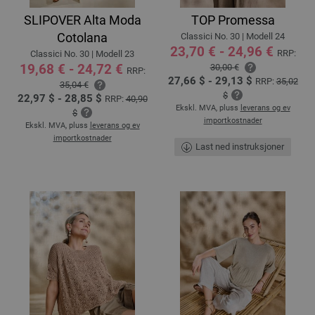
SLIPOVER Alta Moda
TOP Promessa
Cotolana
Classici No. 30 | Modell 24
23,70 € - 24,96 €
RRP:
Classici No. 30 | Modell 23
19,68 € - 24,72 €
30,00 €
RRP:
27,66 $ - 29,13 $
RRP:
35,02
35,04 €
$
22,97 $ - 28,85 $
RRP:
40,90
Ekskl. MVA, pluss
leverans og ev
$
importkostnader
Ekskl. MVA, pluss
leverans og ev
importkostnader
Last ned instruksjoner