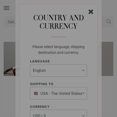
COUNTRY AND
CURRENCY
USD
Min konto
Please select language, shipping
destination and currency.
LANGUAGE
MODELLPAKKE
SHIPPING TO
DAME | TOPPER & T-
USA - The United States
of America
SKJORTER
CURRENCY