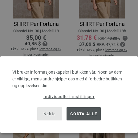
SHIRT Per Fortuna
SHIRT Per Fortuna
Classici No. 30 | Modell 18
Classici No. 30 | Modell 18b
35,00 €
31,78 €
RRP:
40,88 €
40,85 $
37,09 $
RRP:
47,72 $
Ekskl. MVA, pluss
leverans og ev
Ekskl. MVA, pluss
leverans og ev
importkostnader
importkostnader
Vi bruker informasjonskapsler i butikken vår. Noen av dem
er viktige, mens andre hjelper oss med å forbedre butikken
og opplevelsen din.
Individuelle innstillinger
Nekte
GODTA ALLE