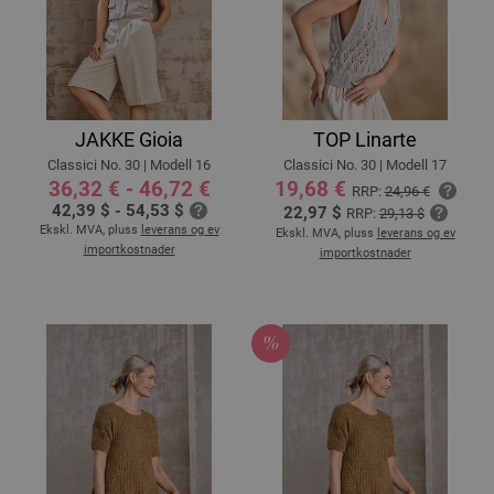
JAKKE Gioia
TOP Linarte
Classici No. 30 | Modell 16
Classici No. 30 | Modell 17
36,32 € - 46,72 €
19,68 €
RRP:
24,96 €
42,39 $ - 54,53 $
22,97 $
RRP:
29,13 $
Ekskl. MVA, pluss
leverans og ev
Ekskl. MVA, pluss
leverans og ev
importkostnader
importkostnader