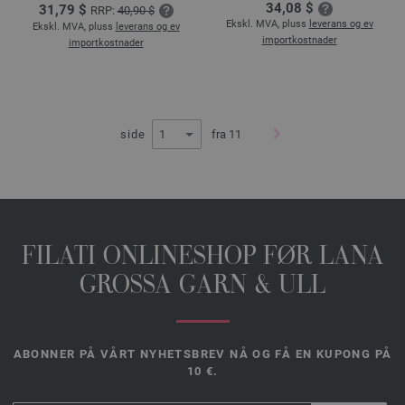
34,08 $
31,79 $
RRP:
40,90 $
Ekskl. MVA, pluss
leverans og ev
Ekskl. MVA, pluss
leverans og ev
importkostnader
importkostnader
side
fra 11
FILATI ONLINESHOP FØR LANA
GROSSA GARN & ULL
ABONNER PÅ VÅRT NYHETSBREV NÅ OG FÅ EN KUPONG PÅ
10 €.