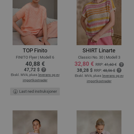
TOP Finito
SHIRT Linarte
FINITO Flyer | Modell 6
Classici No. 30 | Modell 3
40,88 €
32,80 €
RRP:
41,60 €
47,72 $
38,28 $
RRP:
48,56 $
Ekskl. MVA, pluss
leverans og ev
Ekskl. MVA, pluss
leverans og ev
importkostnader
importkostnader
Last ned instruksjoner