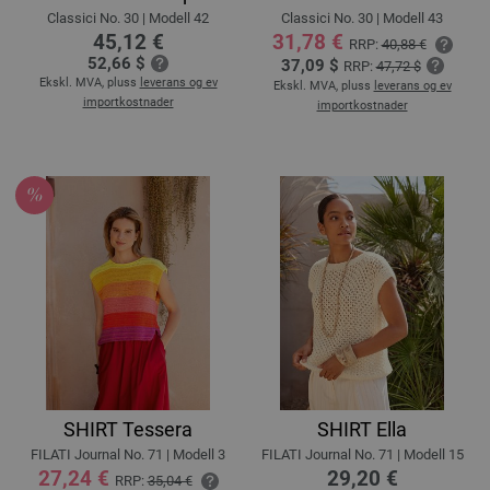
Classici No. 30 | Modell 42
Classici No. 30 | Modell 43
45,12 €
31,78 €
RRP:
40,88 €
52,66 $
37,09 $
RRP:
47,72 $
Ekskl. MVA, pluss
leverans og ev
Ekskl. MVA, pluss
leverans og ev
importkostnader
importkostnader
SHIRT Tessera
SHIRT Ella
FILATI Journal No. 71 | Modell 3
FILATI Journal No. 71 | Modell 15
27,24 €
29,20 €
RRP:
35,04 €