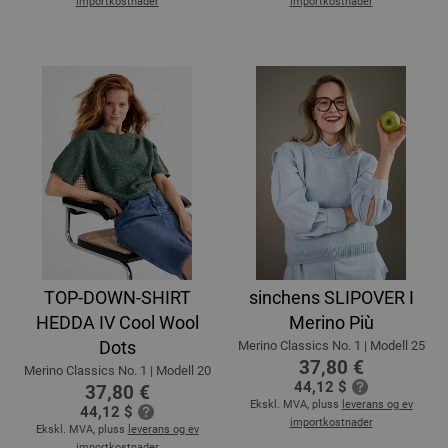
importkostnader
importkostnader
TOP-DOWN-SHIRT
sinchens SLIPOVER I
HEDDA IV Cool Wool
Merino Più
Dots
Merino Classics No. 1 | Modell 25
37,80 €
Merino Classics No. 1 | Modell 20
44,12 $
37,80 €
Ekskl. MVA, pluss
leverans og ev
44,12 $
importkostnader
Ekskl. MVA, pluss
leverans og ev
importkostnader