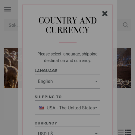
COUNTRY AND
CURRENCY
USD
Min konto
Please select language, shipping
destination and currency.
LANGUAGE
MODELLPAKKE
SHIPPING TO
HERRE | LUER
USA - The United States
of America
CURRENCY
Vis: