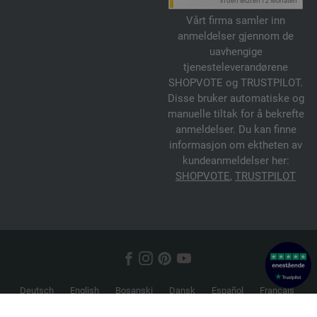
Vårt firma samler inn
anmeldelser gjennom de
uavhengige
tjenesteleverandørene
SHOPVOTE og TRUSTPILOT.
Disse bruker automatiske og
manuelle tiltak for å bekrefte
anmeldelser. Du kan finne
informasjon om ektheten av
kundeanmeldelser her:
SHOPVOTE
,
TRUSTPILOT
Deutsch
English
Bosanski
Dansk
Español
Français
Hrvatski
Italiano
Nederlands
Norsk
Русский
Srpski