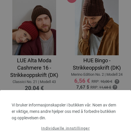
LUE Alta Moda
HUE Bingo -
Cashmere 16 -
Strikkeoppskrift (DK)
Strikkeoppskrift (DK)
Merino Edition No. 2 | Modell 24
6,56 €
RRP:
10,00 €
Classici No. 21 | Modell 43
7,67 $
20,04 €
RRP:
11,68 $
Ekskl. MVA, pluss
leverans og ev
23,42 $
importkostnader
Ekskl. MVA, pluss
leverans og ev
importkostnader
Vi bruker informasjonskapsler i butikken vår. Noen av dem
er viktige, mens andre hjelper oss med å forbedre butikken
og opplevelsen din.
Individuelle innstillinger