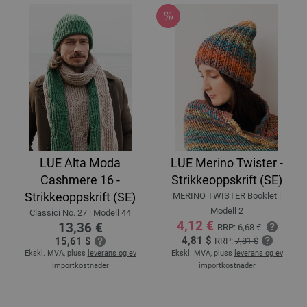
LUE Alta Moda
LUE Merino Twister -
Cashmere 16 -
Strikkeoppskrift (SE)
Strikkeoppskrift (SE)
MERINO TWISTER Booklet |
Modell 2
Classici No. 27 | Modell 44
4,12 €
13,36 €
RRP:
6,68 €
4,81 $
15,61 $
RRP:
7,81 $
Ekskl. MVA, pluss
leverans og ev
Ekskl. MVA, pluss
leverans og ev
importkostnader
importkostnader