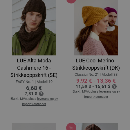
LUE Alta Moda
LUE Cool Merino -
Cashmere 16 -
Strikkeoppskrift (DK)
Strikkeoppskrift (SE)
Classici No. 21 | Modell 38
9,92 € - 13,36 €
EASY No. 1 | Modell 19
11,59 $ - 15,61 $
6,68 €
Ekskl. MVA, pluss
leverans og ev
7,81 $
importkostnader
Ekskl. MVA, pluss
leverans og ev
importkostnader