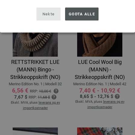
Nekte
GODTA ALLE
RETTSTRIKKET LUE
LUE Cool Wool Big
(MANN) Bingo -
(MANN) -
Strikkeoppskrift (NO)
Strikkeoppskrift (NO)
Merino Edition No. 1 | Modell 32
Merino Edition No. 1 | Modell 42
6,56 €
7,40 € - 10,92 €
RRP:
10,00 €
8,65 $ - 12,76 $
7,67 $
RRP:
11,68 $
Ekskl. MVA, pluss
leverans og ev
Ekskl. MVA, pluss
leverans og ev
importkostnader
importkostnader