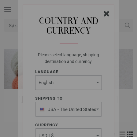
COUNTRY AND
CURRENCY
USD
Min konto
Please select language, shipping
destination and currency.
LANGUAGE
TILBEHØR | KNAPPER |
SHIPPING TO
DEKORASJONER
USA - The United States
of America
CURRENCY
Vis: