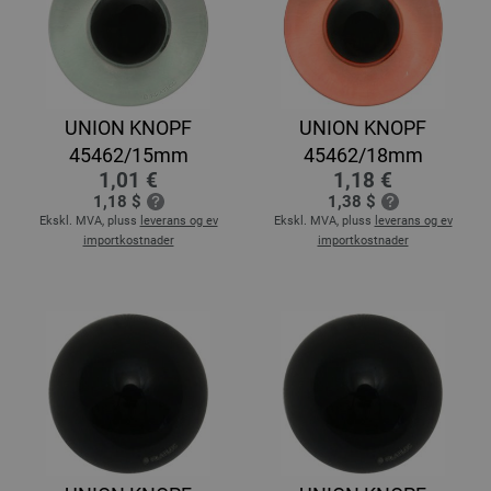
UNION KNOPF
UNION KNOPF
45462/15mm
45462/18mm
1,01 €
1,18 €
1,18 $
1,38 $
Ekskl. MVA, pluss
leverans og ev
Ekskl. MVA, pluss
leverans og ev
importkostnader
importkostnader