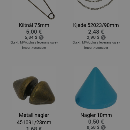
Kiltnål 75mm
Kjede 52023/90mm
5,00 €
2,48 €
5,84 $
2,90 $
Ekskl. MVA, pluss
leverans og ev
Ekskl. MVA, pluss
leverans og ev
importkostnader
importkostnader
Metall nagler
Nagler 10mm
0,50 €
451091/23mm
0,58 $
1,68 €