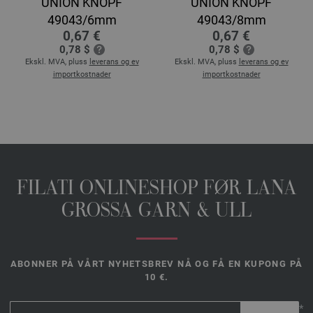
UNION KNOPF
UNION KNOPF
49043/6mm
49043/8mm
0,67 €
0,67 €
0,78 $
0,78 $
Ekskl. MVA, pluss
leverans og ev
Ekskl. MVA, pluss
leverans og ev
importkostnader
importkostnader
FILATI ONLINESHOP FØR LANA
GROSSA GARN & ULL
ABONNER PÅ VÅRT NYHETSBREV NÅ OG FÅ EN KUPONG PÅ
10 €.
*