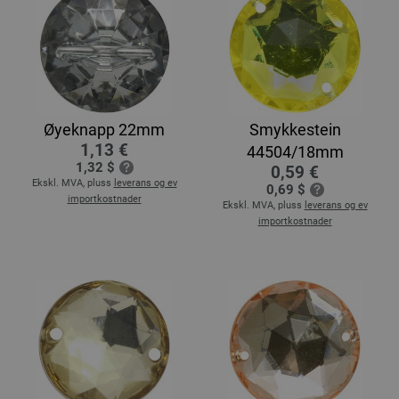
Øyeknapp 22mm
Smykkestein
1,13 €
44504/18mm
1,32 $
0,59 €
Ekskl. MVA, pluss
leverans og ev
0,69 $
importkostnader
Ekskl. MVA, pluss
leverans og ev
importkostnader