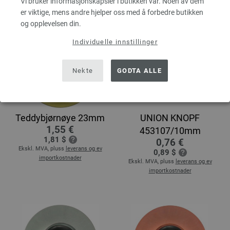
Vi bruker informasjonskapsler i butikken vår. Noen av dem
er viktige, mens andre hjelper oss med å forbedre butikken
og opplevelsen din.
Individuelle innstillinger
Nekte
GODTA ALLE
Teddybjørnøye 23mm
UNION KNOPF
1,55 €
453107/10mm
1,81 $
0,76 €
Ekskl. MVA, pluss
leverans og ev
0,89 $
importkostnader
Ekskl. MVA, pluss
leverans og ev
importkostnader