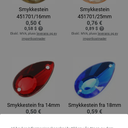
Smykkestein
Smykkestein
451701/16mm
451701/25mm
0,50 €
0,76 €
0,58 $
0,89 $
Ekskl. MVA, pluss
leverans og ev
Ekskl. MVA, pluss
leverans og ev
importkostnader
importkostnader
Smykkestein fra 14mm
Smykkestein fra 18mm
0,50 €
0,59 €
0,58 $
0,69 $
Ekskl. MVA, pluss
leverans og ev
Ekskl. MVA, pluss
leverans og ev
importkostnader
importkostnader