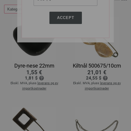
Kategorier
ACCEPT
Dyre-nese 22mm
Kiltnål 500675/10cm
1,55 €
21,01 €
1,81 $
24,55 $
Ekskl. MVA, pluss
leverans og ev
Ekskl. MVA, pluss
leverans og ev
importkostnader
importkostnader