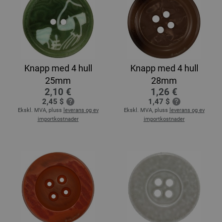
Knapp med 4 hull
Knapp med 4 hull
25mm
28mm
2,10 €
1,26 €
2,45 $
1,47 $
Ekskl. MVA, pluss
leverans og ev
Ekskl. MVA, pluss
leverans og ev
importkostnader
importkostnader