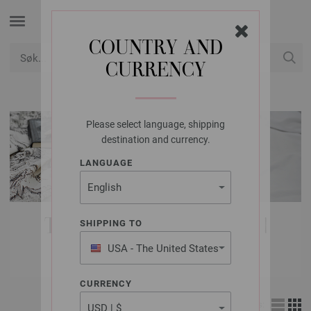
COUNTRY AND
CURRENCY
USD
Min konto
Please select language, shipping
destination and currency.
LANGUAGE
TILBEHØR | KNAPPER |
SHIPPING TO
UNION KNOPF
USA - The United States
of America
CURRENCY
Vis: