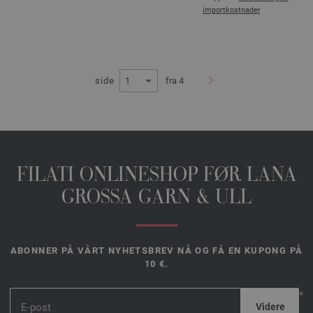
importkostnader
side
fra 4
FILATI ONLINESHOP FØR LANA
GROSSA GARN & ULL
ABONNER PÅ VÅRT NYHETSBREV NÅ OG FÅ EN KUPONG PÅ
10 €.
*