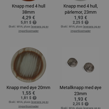
Knapp med 4 hull
Knapp med 4 hull,
38mm
pärlemor, 23mm
4,29 €
1,93 €
5,01 $
2,25 $
Ekskl. MVA, pluss
leverans og ev
Ekskl. MVA, pluss
leverans og ev
importkostnader
importkostnader
Knapp med øye 20mm
Metallknapp med øye
1,55 €
23mm
1,81 $
1,93 €
Ekskl. MVA, pluss
leverans og ev
2,25 $
importkostnader
Ekskl. MVA, pluss
leverans og ev