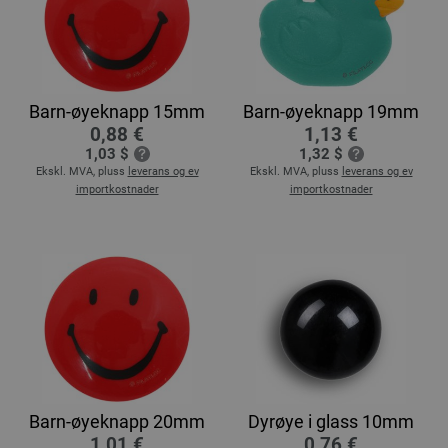
Barn-øyeknapp 15mm
Barn-øyeknapp 19mm
0,88 €
1,13 €
1,03 $
1,32 $
Ekskl. MVA, pluss
leverans og ev
Ekskl. MVA, pluss
leverans og ev
importkostnader
importkostnader
Barn-øyeknapp 20mm
Dyrøye i glass 10mm
1,01 €
0,76 €