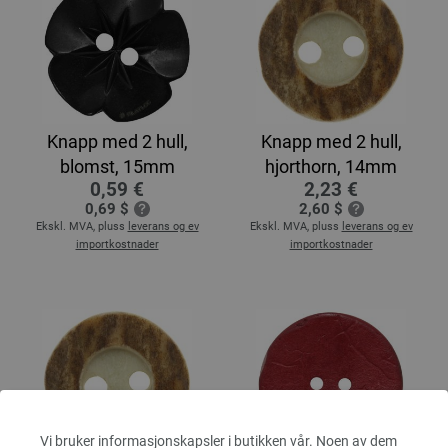
Knapp med 2 hull,
Knapp med 2 hull,
blomst, 15mm
hjorthorn, 14mm
0,59 €
2,23 €
0,69 $
2,60 $
Ekskl. MVA, pluss
leverans og ev
Ekskl. MVA, pluss
leverans og ev
importkostnader
importkostnader
Vi bruker informasjonskapsler i butikken vår. Noen av dem