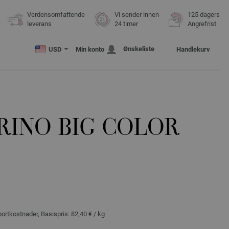
Verdensomfattende
Vi sender innen
125 dagers
leverans
24 timer
Angrefrist
Ønskeliste
USD
Min konto
Handlekurv
RINO BIG COLOR
portkostnader
, Basispris:
82,40 €
/ kg