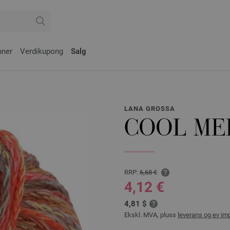
nner
Verdikupong
Salg
LANA GROSSA
COOL ME
RRP:
6,68 €
4,12 €
4,81 $
Ekskl. MVA, pluss
leverans og ev im