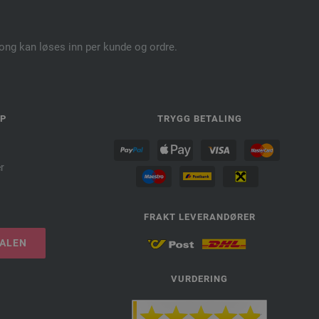
pong kan løses inn per kunde og ordre.
LP
TRYGG BETALING
r
FRAKT LEVERANDØRER
TALEN
VURDERING