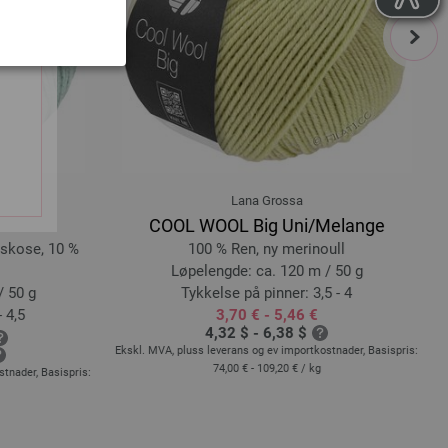
next
Lana Grossa
COOL WOOL Big Uni/Melange
iskose, 10 %
100 % Ren, ny merinoull
Løpelengde: ca. 120 m / 50 g
/ 50 g
Tykkelse på pinner: 3,5 - 4
 4,5
3,70 € - 5,46 €
4,32 $ - 6,38 $
Ekskl. MVA, pluss leverans og ev importkostnader, Basispris:
E
74,00 € - 109,20 €
/ kg
stnader, Basispris: