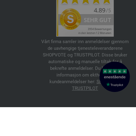
Vårt firma samler inn anmeldelser gjennom
de uavhengige tjenesteleverandørene
SHOPVOTE og TRUSTPILOT. Disse bruker
automatiske og manuelle tiltak for å
bekrefte anmeldelser. Du kan finne
informasjon om ektheten av
kundeanmeldelser her:
SHOPVOTE
,
TRUSTPILOT