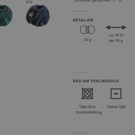
Tykkelse på pinner: 7 - 8
410
DETALJER
ca. 90 m
50 g
per 50 g
RÅD OM VEDLIKEHOLD
Tåler ikke
Tørkes flatt
trommeltørking