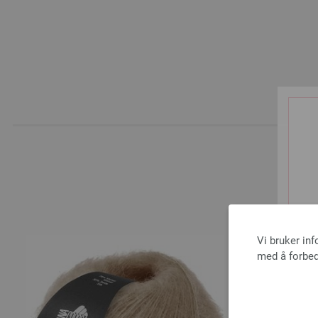
A
Vi bruker in
med å forbed