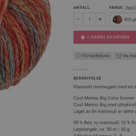
ANTALL
FARGE:
Vise f
402-g
I HANDLEKURVEN
På handlelisten
Vis mod
BESKRIVELSE
Klassiskt merinogarn med en sp
Cool Merino Big Color forener 
Cool Merino Big med uttrykksfu
Laget av fin merinoull er dette 
90 % Ren, ny merinoull, 10 % P
Løpelengde: ca. 90 m / 50 g