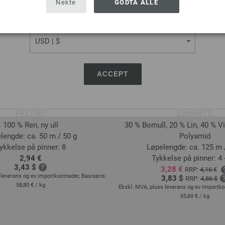
Nekte
GODTA ALLE
CURRENCY
ACCEPT
Lana Grossa
Lana Grossa
FELTRO
LINARTE
100 % Ren, ny ull
30 % Bomull, 20 % Lin, 40 % V
lengde: ca. 50 m / 50 g
Polyamid
ykkelse på pinner: 8
Løpelengde: ca. 125 m 
2,94 €
Tykkelse på pinner: 4 -
3,43 $
3,28 €
RRP:
4,16 €
leverans og ev importkostnader, Basispris:
3,83 $
RRP:
4,86 $
58,80 €
/ kg
Ekskl. MVA, pluss leverans og ev importko
65,60 €
/ kg