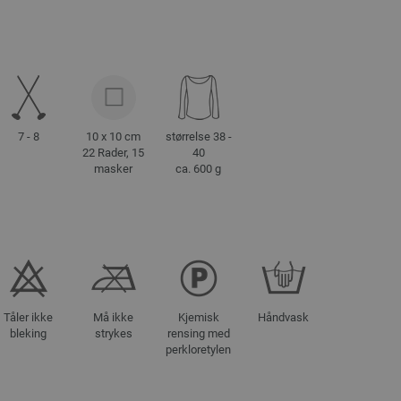
7 - 8
10 x 10 cm
størrelse 38 -
22 Rader, 15
40
masker
ca. 600 g
Tåler ikke
Må ikke
Kjemisk
Håndvask
bleking
strykes
rensing med
perkloretylen