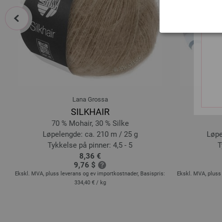
prev
Lana Grossa
SILKHAIR
70 % Mohair, 30 % Silke
Løpelengde: ca. 210 m / 25 g
Løpe
Tykkelse på pinner: 4,5 - 5
T
8,36 €
9,76 $
s:
Ekskl. MVA, pluss leverans og ev importkostnader, Basispris:
Ekskl. MVA, pluss 
334,40 €
/ kg