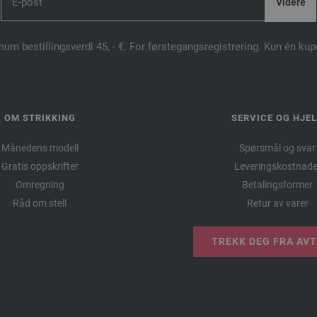
mum bestillingsverdi 45, - €. For førstegangsregistrering. Kun én ku
OM STRIKKING
SERVICE OG HJE
Månedens modell
Spørsmål og svar
Gratis oppskrifter
Leveringskostnade
Omregning
Betalingsformer
Råd om stell
Retur av varer
TREKK DEG FRA AV