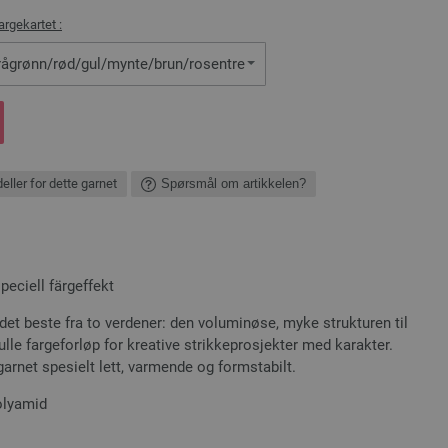
argekartet :
rågrønn/rød/gul/mynte/brun/rosentre
eller for dette garnet
Spørsmål om artikkelen?
eciell färgeffekt
det beste fra to verdener: den voluminøse, myke strukturen til
lle fargeforløp for kreative strikkeprosjekter med karakter.
garnet spesielt lett, varmende og formstabilt.
olyamid