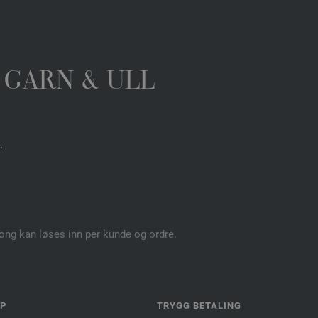
 GARN & ULL
.
pong kan løses inn per kunde og ordre.
LP
TRYGG BETALING