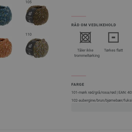
105
RÅD OM VEDLIKEHOLD
110
Tåler ikke
Tørkes flatt
trommeltørking
FARGE
101-mørk rød/
grå/
rosa/
rød | EAN: 
102-aubergine/
brun/
bjørnebær/
fuks
4033493307109
103-bjørnebær/
mørk grønn/
gulgrønn
4033493307116
104-mørk blå/
lys blå/
umbra | EAN: 