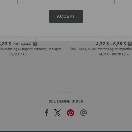
Lana Grossa
Lana Grossa
NGO Uni/Melange
COOL WOOL Big Uni/
ACCEPT
0 % Ren, ny merinoull
100 % Ren, ny merino
lengde: ca. 80 m / 50 g
Løpelengde: ca. 120 m 
else på pinner: 4,5 - 5,5
Tykkelse på pinner: 3,5
3,28 €
3,70 € - 5,46 €
RRP:
5,00 €
3,83 $
4,32 $ - 6,38 $
RRP:
5,84 $
leverans og ev importkostnader, Basispris:
Ekskl. MVA, pluss leverans og ev importko
65,60 €
/ kg
74,00 € - 109,20 €
/ kg
DEL DENNE SIDEN