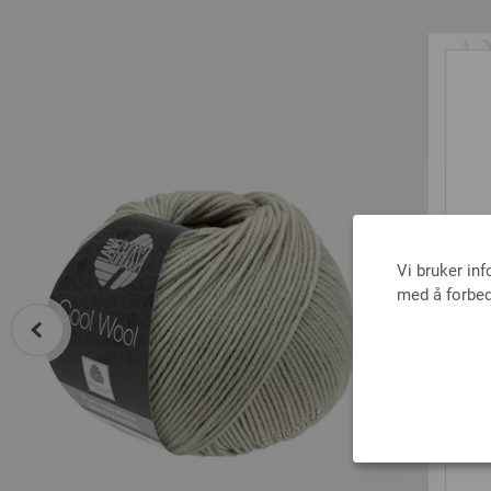
A
Vi bruker in
med å forbed
prev