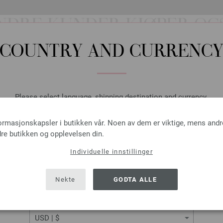
105-gråbeige/
nougat/
taupe | EAN: 
106-syrin/
oransje/
råhvit/
sennep | E
NDRE KUNDER KJØPER OG
107-råhvit/
lys grå/
råhvit | EAN: 403
COUNTRY AND CURRENC
Please select language, shipping destination and currency.
LANGUAGE
formasjonskapsler i butikken vår. Noen av dem er viktige, mens andr
re butikken og opplevelsen din.
Individuelle innstillinger
SHIPPING TO
USA - The United States of America
Nekte
GODTA ALLE
CURRENCY