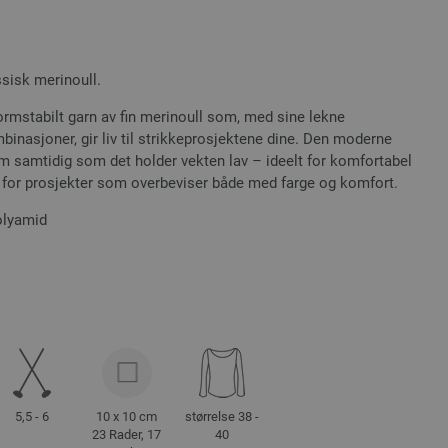
ssisk merinoull.
ormstabilt garn av fin merinoull som, med sine lekne
inasjoner, gir liv til strikkeprosjektene dine. Den moderne
um samtidig som det holder vekten lav – ideelt for komfortabel
kt for prosjekter som overbeviser både med farge og komfort.
olyamid
5,5 - 6
10 x 10 cm
størrelse 38 -
23 Rader, 17
40