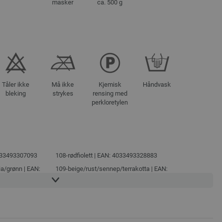
masker
ca. 500 g
Tåler ikke
Må ikke
Kjemisk
Håndvask
bleking
strykes
rensing med
perkloretylen
4033493307093
108-rødfiolett | EAN: 4033493328883
ia/
grønn | EAN:
109-beige/
rust/
sennep/
terrakotta | EAN:
4033493328890
/
grågrønn | EAN:
110-beige/
grå/
oliven/
rosentre/
sennep | EAN:
4033493328913
4033493307123
111-gul/
oransje/
kamel/
lys oliven | EAN: 4033493342803