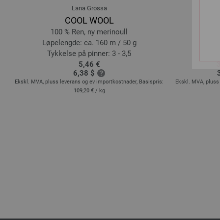
Lana Grossa
COOL WOOL
BI
100 % Ren, ny merinoull
10
Løpelengde: ca. 160 m / 50 g
Løpe
Tykkelse på pinner: 3 - 3,5
Tykk
5,46 €
6,38 $
s:
Ekskl. MVA, pluss leverans og ev importkostnader, Basispris:
Ekskl. MVA, pluss 
109,20 €
/ kg