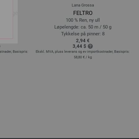
Lana Grossa
Melange
FELTRO
ull
100 % Ren, ny ull
/ 50 g
Løpelengde: ca. 50 m / 50 g
 - 4
Tykkelse på pinner: 8
2,94 €
3,44 $
stnader, Basispris:
Ekskl. MVA, pluss leverans og ev importkostnader, Basispris:
E
58,80 €
/ kg