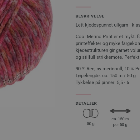
BESKRIVELSE
Lett kjedespunnet ullgarn i kla
Cool Merino Print er et mykt, f
printeffekter og myke fargekomb
kjedestrukturen gir garnet vol
og stilfull strikkemote. Perfe
90 % Ren, ny merinoull, 10 % P
Løpelengde: ca. 150 m / 50 g
Tykkelse på pinner: 5,5 - 6
DETALJER
ca. 150 m
50 g
per 50 g