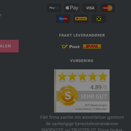
r
FRAKT LEVERANDØRER
TALEN
VURDERING
Vårt firma samler inn anmeldelser gjennom
de uavhengige tjenesteleverandørene
SHOPVOTE og TRUSTPILOT. Disse bruker