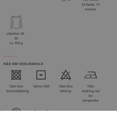
26 Rader, 19
masker
størrelse 38 -
40
ca. 550 g
RÅD OM VEDLIKEHOLD
Tåler ikke
Tørkes flatt
Tåler ikke
Tåler
trommeltørking
bleking
stryking ved
lav
temperatur