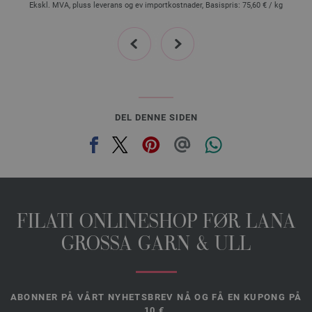
Ekskl. MVA, pluss leverans og ev importkostnader, Basispris:
75,60 €
/ kg
4049-nougat/
sjokoladebrun/
rødfiolett/
cyklamen/
fuksia/
pink/
kamel | EAN:
4033493409193
prev
next
4050-taupe/
gråbrun/
gråblå/
marine/
himmelblå | EAN: 4033493409209
DEL DENNE SIDEN
FILATI ONLINESHOP FØR LANA
GROSSA GARN & ULL
ABONNER PÅ VÅRT NYHETSBREV NÅ OG FÅ EN KUPONG PÅ
10 €.