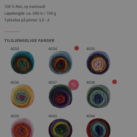
100 % Ren, ny merinoull
Løpelengde: ca. 240 m / 100 g
Tykkelse på pinner: 3,5 - 4
TILGJENGELIGE FARGER
4033
4034
4035
4036
4037
4038
4039
4043
4044