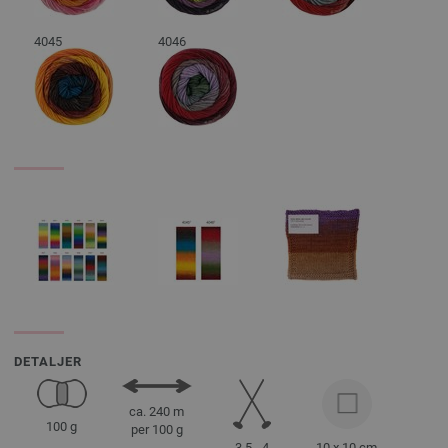
4045
4046
DETALJER
ca. 240 m
100 g
per 100 g
3,5 - 4
10 x 10 cm