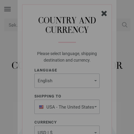
COUNTRY AND
CURRENCY
USD
Min konto
Please select language, shipping
LANA GROSSA
destination and currency.
COOL WOOL BIG COLOR
LANGUAGE
SHIPPING TO
USA - The United States
of America
CURRENCY