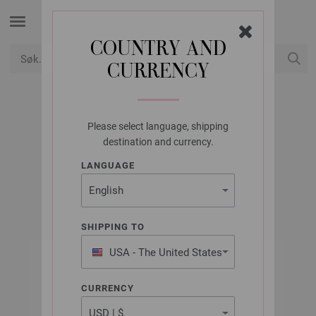
COUNTRY AND
CURRENCY
USD
Min konto
Please select language, shipping
LANA GROSSA
destination and currency.
FILO LUREX
LANGUAGE
SHIPPING TO
USA - The United States
of America
CURRENCY