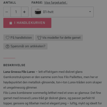
ANTALL
FARGE:
Vise fargekartet :
01-hvit
I HANDLEKURVEN
På handlelisten
Vis modeller for dette garnet
Spørsmål om artikkelen?
BESKRIVELSE
Lana Grossa Filo Lurex
– lett effektgarn med diskret glans
Garnkonstruksjonen er den samme som hos Filo Paillettes, men her er
høydepunktet den metallisk-glinsende, ton-i-ton Lurex-tråden som skaper
et uregelmessig glimmer.
Filo Lurex kombinerer sommerlig letthet med et snev av glamour. Det fine
garnet med innvevd Lurex-tråd gir diskret glans, og passer perfekt til
topper, gensere og tilbehør med et elegant preg – luftig, mykt og ideelt for