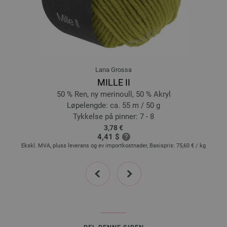
18-lys beige | EAN: 4033493399524
Lana Grossa
MILLE II
50 % Ren, ny merinoull, 50 % Akryl
Løpelengde: ca. 55 m / 50 g
Tykkelse på pinner: 7 - 8
3,78 €
4,41 $
Ekskl. MVA, pluss leverans og ev importkostnader, Basispris:
75,60 €
/ kg
Ek
prev
next