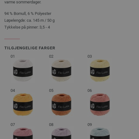
varme sommerdager.
94 % Bomull, 6 % Polyester
Løpelengde: ca. 145 m / 50 g
Tykkelse på pinner: 3,5 - 4
TILGJENGELIGE FARGER
01
02
03
04
05
06
07
08
09