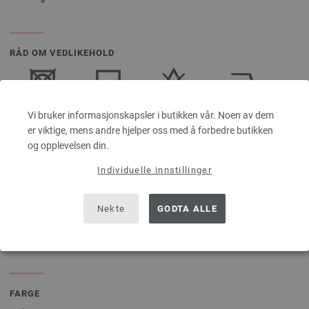
RÅD OM VEDLIKEHOLD
Tåler ikke
Tørkes flatt
Tåler ikke
Tåler
Vi bruker informasjonskapsler i butikken vår. Noen av dem
trommeltørking
bleking
stryking ved
er viktige, mens andre hjelper oss med å forbedre butikken
lav
og opplevelsen din.
temperatur
Individuelle innstillinger
Nekte
GODTA ALLE
Kjemisk
Håndvask
rensing med
perkloretylen
FARGE