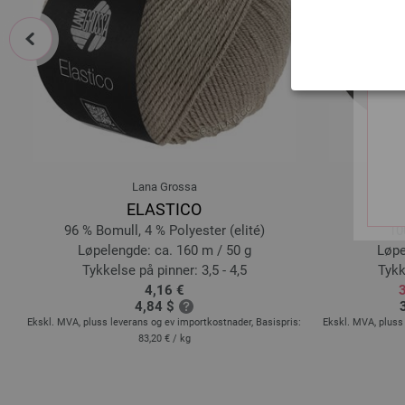
prev
Lana Grossa
ELASTICO
BI
96 % Bomull, 4 % Polyester (elité)
10
Løpelengde: ca. 160 m / 50 g
Løpe
Tykkelse på pinner: 3,5 - 4,5
Tykk
4,16 €
4,84 $
s:
Ekskl. MVA, pluss leverans og ev importkostnader, Basispris:
Ekskl. MVA, pluss 
83,20 €
/ kg