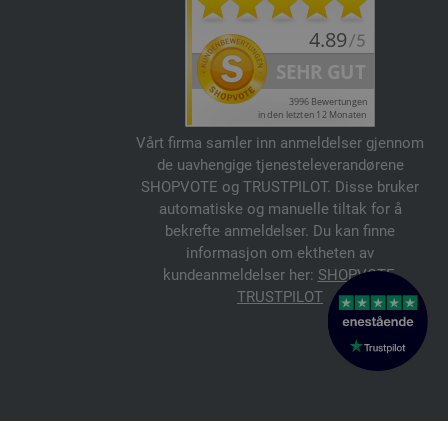
Vårt firma samler inn anmeldelser gjennom
de uavhengige tjenesteleverandørene
SHOPVOTE og TRUSTPILOT. Disse bruker
automatiske og manuelle tiltak for å
bekrefte anmeldelser. Du kan finne
informasjon om ektheten av
kundeanmeldelser her:
SHOPVOTE
,
TRUSTPILOT