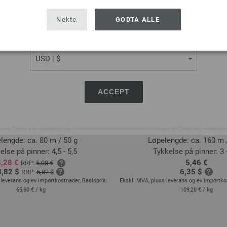
USA - The United States of America
Nekte
GODTA ALLE
CURRENCY
ACCEPT
Lana Grossa
Lana Grossa
NGO Uni/Melange
COOL WOOL
0 % Ren, ny merinoull
100 % Ren, ny merino
lengde: ca. 80 m / 50 g
Løpelengde: ca. 160 m 
else på pinner: 4,5 - 5,5
Tykkelse på pinner: 3 -
3,28 €
5,46 €
RRP:
5,00 €
3,82 $
6,35 $
RRP:
5,82 $
leverans og ev importkostnader, Basispris:
Ekskl. MVA, pluss leverans og ev importko
65,60 €
/ kg
109,20 €
/ kg