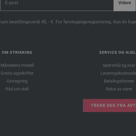
mum bestillingsverdi 45, - €. For førstegangsregistrering. Kun én ku
OM STRIKKING
SERVICE OG HJE
Månedens modell
Spørsmål og svar
Gratis oppskrifter
Leveringskostnade
Omregning
Betalingsformer
Råd om stell
Retur av varer
TREKK DEG FRA AV