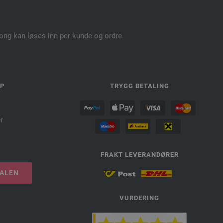
pong kan løses inn per kunde og ordre.
LP
TRYGG BETALING
r
FRAKT LEVERANDØRER
TALEN
VURDERING