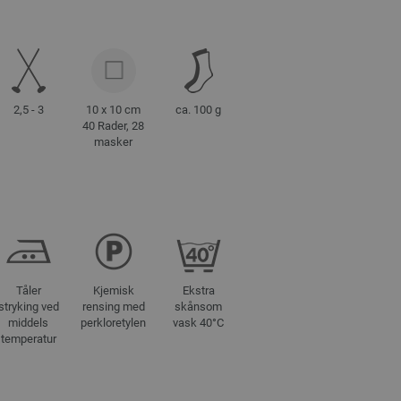
2,5 - 3
10 x 10 cm
ca. 100 g
40 Rader, 28
masker
Tåler
Kjemisk
Ekstra
stryking ved
rensing med
skånsom
middels
perkloretylen
vask 40°C
temperatur