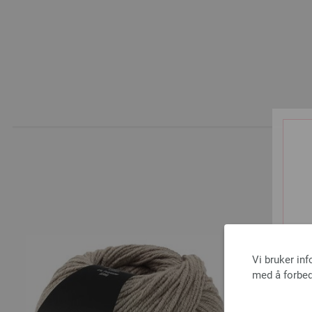
A
Vi bruker in
med å forbed