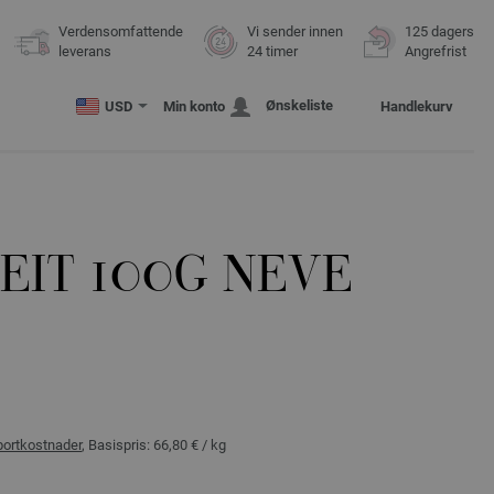
Verdensomfattende
Vi sender innen
125 dagers
leverans
24 timer
Angrefrist
Ønskeliste
USD
Min konto
Handlekurv
EIT 100G NEVE
portkostnader
, Basispris:
66,80 €
/ kg