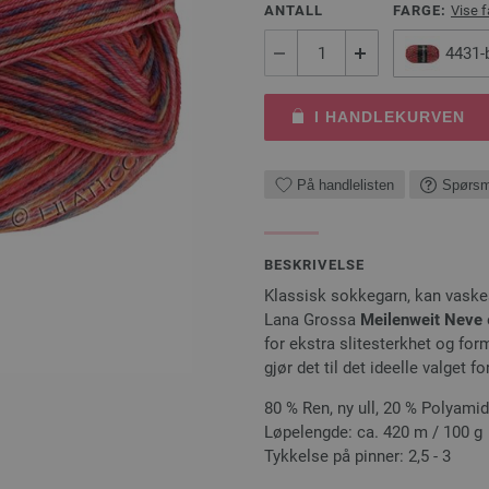
ANTALL
FARGE:
Vise f
4431-
I HANDLEKURVEN
På handlelisten
Spørsm
BESKRIVELSE
Klassisk sokkegarn, kan vaskes i
Lana Grossa
Meilenweit Neve
for ekstra slitesterkhet og fo
gjør det til det ideelle valget f
80 % Ren, ny ull, 20 % Polyamid
Løpelengde: ca. 420 m / 100 g
Tykkelse på pinner: 2,5 - 3