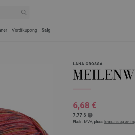
nner
Verdikupong
Salg
LANA GROSSA
MEILENW
6,68 €
7,77 $
Ekskl. MVA, pluss
leverans og ev im