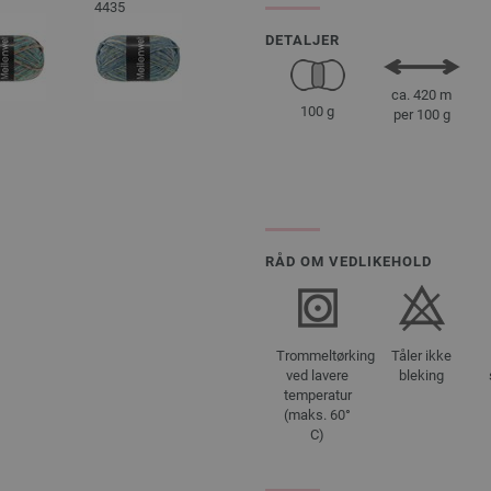
4435
DETALJER
ca. 420 m
100 g
per 100 g
RÅD OM VEDLIKEHOLD
Trommeltørking
Tåler ikke
ved lavere
bleking
temperatur
(maks. 60°
C)