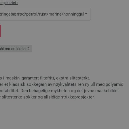
argekartet :
bringebærrød/petrol/rust/marine/honninggul
ål om artikkelen?
 maskin, garantert filtefritt, ekstra slitesterkt.
er et klassisk sokkegarn av høykvalitets ren ny ull med polyamid
rmstabilitet. Den behagelige mykheten og det jevne maskebildet
or slitesterke sokker og allsidige strikkeprosjekter.