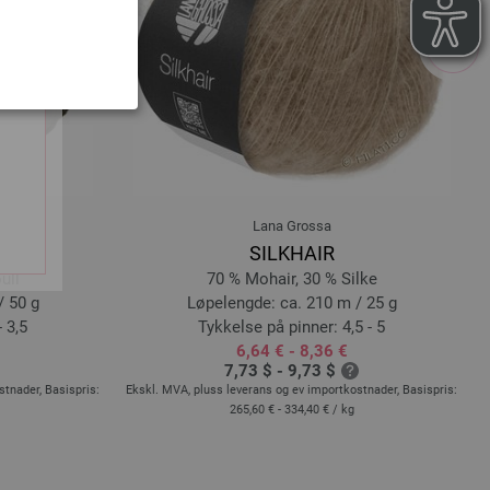
next
Lana Grossa
SILKHAIR
ull
70 % Mohair, 30 % Silke
/ 50 g
Løpelengde: ca. 210 m / 25 g
 3,5
Tykkelse på pinner: 4,5 - 5
6,64 € - 8,36 €
7,73 $ - 9,73 $
stnader, Basispris:
Ekskl. MVA, pluss leverans og ev importkostnader, Basispris:
E
265,60 € - 334,40 €
/ kg