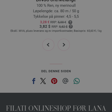
100 % Ren, ny merinoull
Løpelengde: ca. 80 m / 50 g
Tykkelse på pinner: 4,5 - 5,5
3,28 €
RRP:
5,00 €
3,82 $
RRP:
5,82 $
Ekskl. MVA, pluss leverans og ev importkostnader, Basispris:
65,60 €
/ kg
prev
next
DEL DENNE SIDEN
FILATI ONLINESHOP FØR LANA