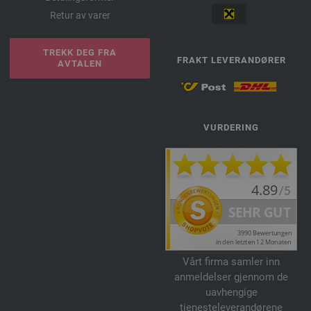
Retur av varer
TREKK DEG FRA
FRAKT LEVERANDØRER
AVTALEN
VURDERING
Vårt firma samler inn
anmeldelser gjennom de
uavhengige
tjenesteleverandørene