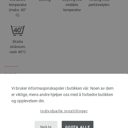
temperatur
middels
perkloretylen
(maks. 60°
temperatur
C)
Ekstra
skånsom
vask 40°C
FARGE
7041-lys petrol/
mørk petrol/
hvit/
pink/
gul/
fiolett | EAN: 4033493367301
Vi bruker informasjonskapsler i butikken vår. Noen av dem
7042-lilla/
orkide/
ecru/
turkis/
petrol/
gul | EAN: 4033493367318
er viktige, mens andre hjelper oss med å forbedre butikken
7043-lys grå/
musegrå/
ecru/
rosa/
turkis/
pink/
gul | EAN: 4033493367325
og opplevelsen din.
7044-pistasj/
creme/
rosa/
turkis/
pink/
rust/
antrasitt | EAN: 4033493367332
Individuelle innstillinger
7045-tomatrød/
lys rød/
creme/
gul/
grå/
grønn/
turkis | EAN: 4033493367349
7046-mosegrønn/
myk grønn/
ecru/
turkis/
mørk grå/
pink/
rosa | EAN:
4033493367356
Nekte
GODTA ALLE