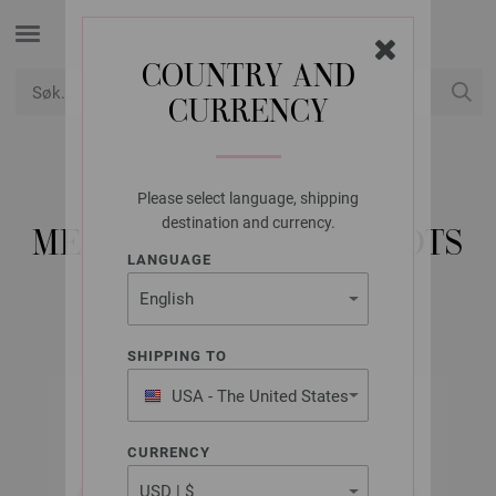
COUNTRY AND
CURRENCY
USD
Min konto
Please select language, shipping
LANA GROSSA
destination and currency.
MEILENWEIT 100G SPOTS
LANGUAGE
SHIPPING TO
USA - The United States
of America
CURRENCY