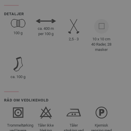
DETALJER
ca. 400 m
100 g
per 100 g
2,5 - 3
10 x 10 cm
40 Rader, 28
masker
ca. 100 g
RÅD OM VEDLIKEHOLD
Trommeltørking
Tåler ikke
Tåler
Kjemisk
ved lavere
bleking
stryking ved
rensing med