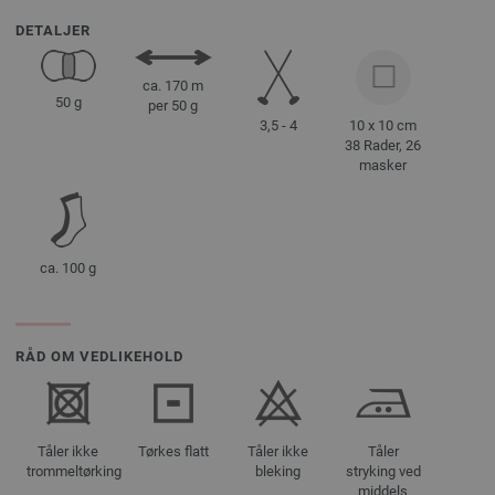
DETALJER
ca. 170 m
50 g
per 50 g
3,5 - 4
10 x 10 cm
38 Rader, 26
masker
ca. 100 g
RÅD OM VEDLIKEHOLD
Tåler ikke
Tørkes flatt
Tåler ikke
Tåler
trommeltørking
bleking
stryking ved
middels