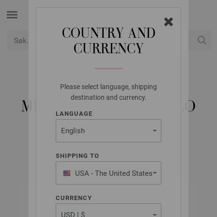
COUNTRY AND
CURRENCY
USD
Min konto
Please select language, shipping
LANA GROSSA
destination and currency.
MEILENWEIT 50G SOLO
LANGUAGE
COTONE STELLA
SHIPPING TO
USA - The United States
of America
CURRENCY