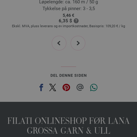
Løpelengde: ca. 160 m / 50 g
Tykkelse på pinner: 3 - 3,5
5,46 €
6,35 $
Ekskl. MVA, pluss leverans og ev importkostnader, Basispris:
109,20 €
/ kg
prev
next
DEL DENNE SIDEN
FILATI ONLINESHOP FØR LANA
GROSSA GARN & ULL