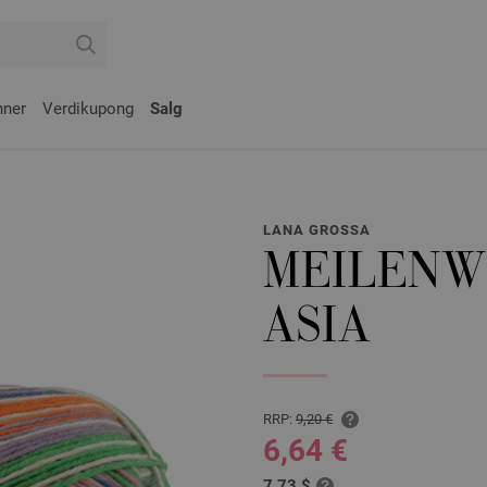
nner
Verdikupong
Salg
LANA GROSSA
MEILENWE
ASIA
RRP:
9,20 €
6,64 €
7,73 $