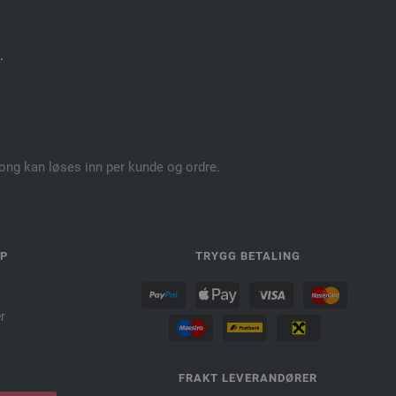
.
pong kan løses inn per kunde og ordre.
LP
TRYGG BETALING
r
FRAKT LEVERANDØRER