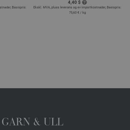
4,40 $
stnader, Basispris:
Ekskl. MVA, pluss leverans og ev importkostnader, Basispris:
E
75,60 €
/ kg
 GARN & ULL