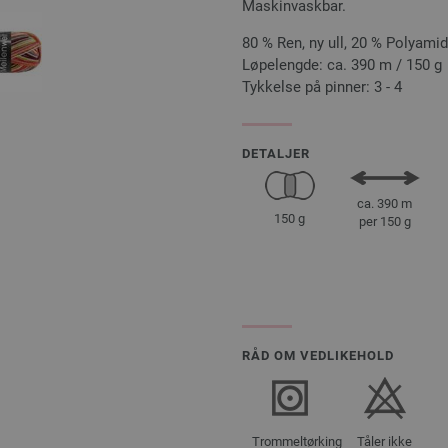
Maskinvaskbar.
80 % Ren, ny ull, 20 % Polyamid
Løpelengde: ca. 390 m / 150 g
Tykkelse på pinner: 3 - 4
DETALJER
ca. 390 m
150 g
per 150 g
RÅD OM VEDLIKEHOLD
Trommeltørking
Tåler ikke