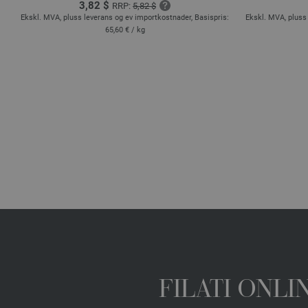
3,82 $
RRP:
5,82 $
s:
Ekskl. MVA, pluss leverans og ev importkostnader, Basispris:
Ekskl. MVA, pluss 
65,60 €
/ kg
FILATI ONL