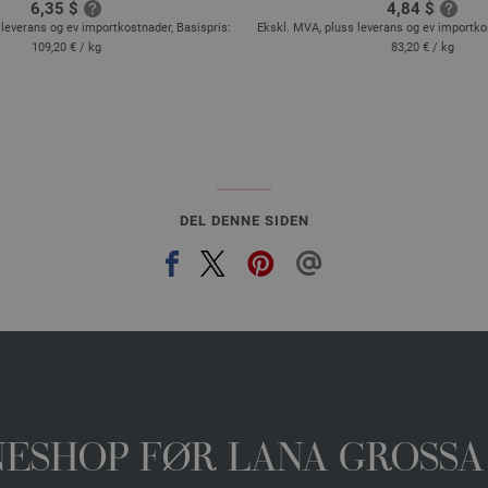
6,35 $
4,84 $
leverans og ev importkostnader, Basispris:
Ekskl. MVA, pluss leverans og ev importko
109,20 €
/ kg
83,20 €
/ kg
DEL DENNE SIDEN
INESHOP FØR LANA GROSSA