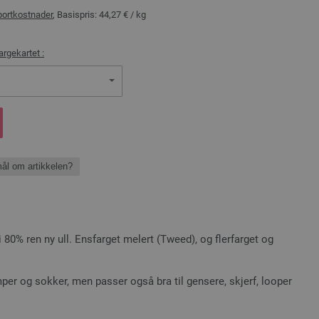
portkostnader
, Basispris:
44,27 €
/ kg
argekartet :
ål om artikkelen?
80% ren ny ull. Ensfarget melert (Tweed), og flerfarget og
mper og sokker, men passer også bra til gensere, skjerf, looper