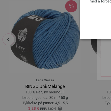
med å forbed
prev
Lana Grossa
BINGO Uni/Melange
100 % Ren, ny merinoull
10
Løpelengde: ca. 80 m / 50 g
Løpel
Tykkelse på pinner: 4,5 - 5,5
Tyk
3,28 €
RRP:
5,00 €