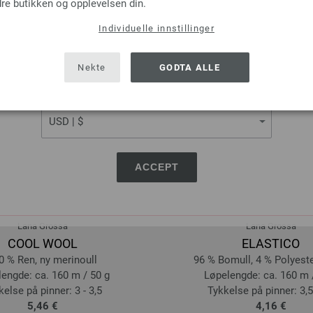
re butikken og opplevelsen din.
Individuelle innstillinger
SHIPPING TO
USA - The United States of America
Nekte
GODTA ALLE
CURRENCY
ACCEPT
Lana Grossa
Lana Grossa
COOL WOOL
ELASTICO
0 % Ren, ny merinoull
96 % Bomull, 4 % Polyester
engde: ca. 160 m / 50 g
Løpelengde: ca. 160 m 
kelse på pinner: 3 - 3,5
Tykkelse på pinner: 3,5 
5,46 €
4,16 €