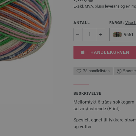
Ekskl. MVA, pluss
leverans og ev im
ANTALL
FARGE:
Vise f
9651
I HANDLEKURVEN
På handlelisten
Spørsm
BESKRIVELSE
Mellomtykt 6-tråds sokkegarn i 
selvmønstrende (Print).
Spesielt egnet til tykkere strø
og votter.