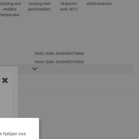
stryking ved
rensing med
skånsom
strikkemaskin
middels
perkloretylen
vask 40°C
temperatur
9653 | EAN: 4033493373494
9654 | EAN: 4033493373500
Y
SÅ
e hjelper oss