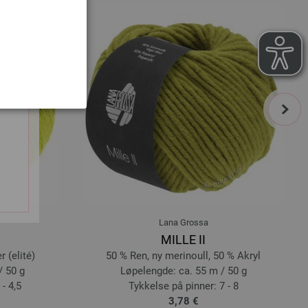
next
Lana Grossa
MILLE II
 (elité)
50 % Ren, ny merinoull, 50 % Akryl
/ 50 g
Løpelengde: ca. 55 m / 50 g
- 4,5
Tykkelse på pinner: 7 - 8
3,78 €