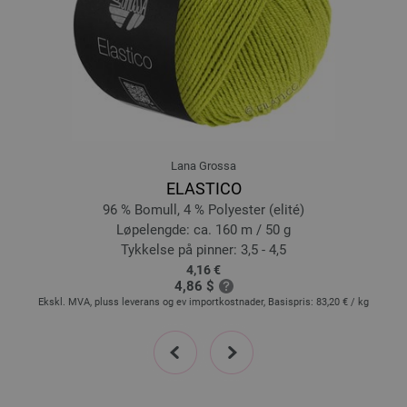
Lana Grossa
ELASTICO
96 % Bomull, 4 % Polyester (elité)
Løpelengde: ca. 160 m / 50 g
Tykkelse på pinner: 3,5 - 4,5
4,16 €
4,86 $
 kg
Ekskl. MVA, pluss leverans og ev importkostnader, Basispris:
83,20 €
/ kg
prev
next