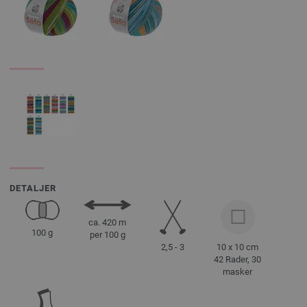
DETALJER
ca. 420 m
100 g
per 100 g
2,5 - 3
10 x 10 cm
42 Rader, 30
masker