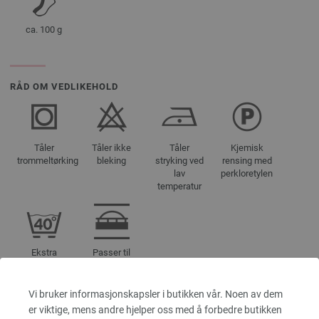
ca. 100 g
RÅD OM VEDLIKEHOLD
Tåler
Tåler ikke
Tåler
Kjemisk
trommeltørking
bleking
stryking ved
rensing med
lav
perkloretylen
temperatur
Ekstra
Passer til
skånsom
strikkemaskin
vask 40°C
Vi bruker informasjonskapsler i butikken vår. Noen av dem
er viktige, mens andre hjelper oss med å forbedre butikken