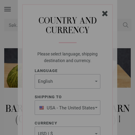
COUNTRY AND
CURRENCY
USD
Min konto
Please select language, shipping
destination and currency.
LANGUAGE
MODELLPAKKE
SHIPPING TO
BARN | BABYER & SPEDBARN
USA - The United States
of America
(OP TIL STØRRELSE 98) |
CURRENCY
SPARKEBUKSE