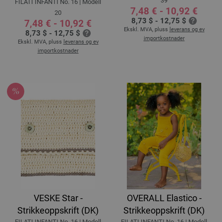
39
FILATI INFANTI No. 16 | Modell
7,48 € - 10,92 €
20
8,73 $ - 12,75 $
7,48 € - 10,92 €
Ekskl. MVA, pluss
leverans og ev
8,73 $ - 12,75 $
importkostnader
Ekskl. MVA, pluss
leverans og ev
importkostnader
VESKE Star -
OVERALL Elastico -
Strikkeoppskrift (DK)
Strikkeoppskrift (DK)
FILATI INFANTI No. 16 | Modell
FILATI INFANTI No. 16 | Modell