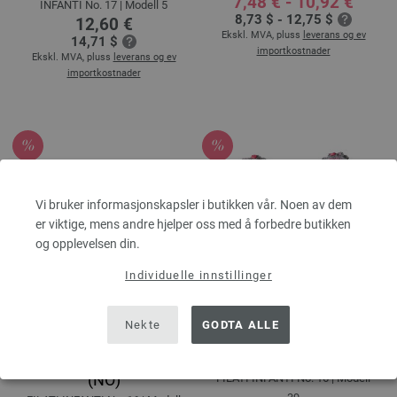
7,48 € - 10,92 €
INFANTI No. 17 | Modell 5
8,73 $ - 12,75 $
12,60 €
Ekskl. MVA, pluss
leverans og ev
14,71 $
importkostnader
Ekskl. MVA, pluss
leverans og ev
importkostnader
Vi bruker informasjonskapsler i butikken vår. Noen av dem
er viktige, mens andre hjelper oss med å forbedre butikken
og opplevelsen din.
Individuelle innstillinger
Nekte
GODTA ALLE
OVERALL Cool Wool
BODY Cool Wool Baby -
Baby - Strikkeoppskrift
Strikkeoppskrift (DK)
(NO)
FILATI INFANTI No. 16 | Modell