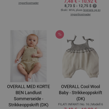
7,48 € - 10,92 €
importkostnader
8,73 $ - 12,75 $
Ekskl. MVA, pluss
leverans og ev
importkostnader
OVERALL MED KORTE
OVERALL Cool Wool
BEN Landlust
Baby - Strikkeoppskrift
Sommerseide -
(DK)
Strikkeoppskrift (DK)
FILATI INFANTI No. 16 | Modell 6