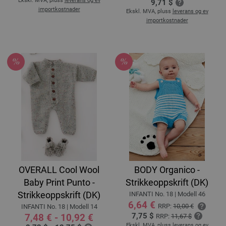
Ekskl. MVA, pluss
leverans og ev
9,71 $
importkostnader
Ekskl. MVA, pluss
leverans og ev
importkostnader
OVERALL Cool Wool
BODY Organico -
Baby Print Punto -
Strikkeoppskrift (DK)
Strikkeoppskrift (DK)
INFANTI No. 18 | Modell 46
6,64 €
RRP:
10,00 €
INFANTI No. 18 | Modell 14
7,75 $
7,48 € - 10,92 €
RRP:
11,67 $
Ekskl. MVA, pluss
leverans og ev