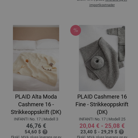
importkostnader
PLAID Alta Moda
PLAID Cashmere 16
Cashmere 16 -
Fine - Strikkeoppskrift
Strikkeoppskrift (DK)
(DK)
INFANTI No. 17 | Modell 3
INFANTI No. 17 | Modell 25
46,76 €
20,04 € - 25,08 €
54,60 $
23,40 $ - 29,29 $
Ekskl. MVA, pluss
leverans og ev
Ekskl. MVA, pluss
leverans og ev