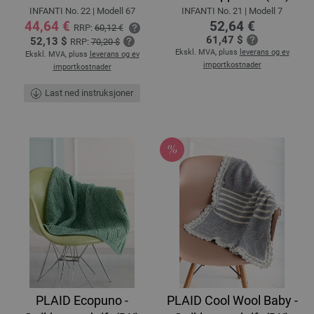
INFANTI No. 22 | Modell 67
INFANTI No. 21 | Modell 7
44,64 €
52,64 €
RRP:
60,12 €
61,47 $
52,13 $
RRP:
70,20 $
Ekskl. MVA, pluss
leverans og ev
Ekskl. MVA, pluss
leverans og ev
importkostnader
importkostnader
Last ned instruksjoner
PLAID Ecopuno -
PLAID Cool Wool Baby -