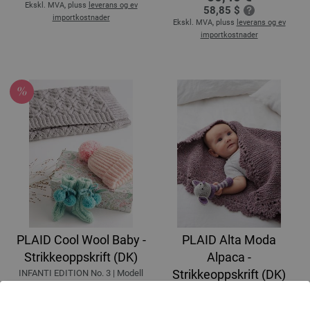
Ekskl. MVA, pluss
leverans og ev
58,85 $
importkostnader
Ekskl. MVA, pluss
leverans og ev
importkostnader
PLAID Cool Wool Baby -
PLAID Alta Moda
Strikkeoppskrift (DK)
Alpaca -
Strikkeoppskrift (DK)
INFANTI EDITION No. 3 | Modell
10
INFANTI No. 18 | Modell 7
18,70 € - 27,30 €
46,76 €