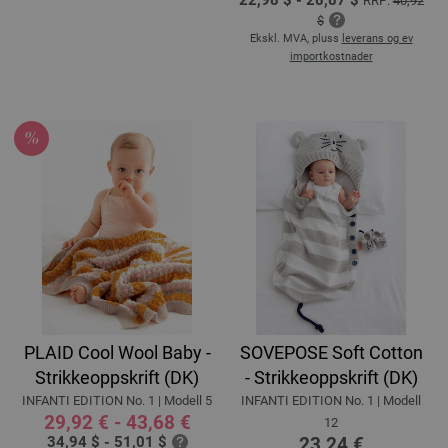
RRP:
40,92
$
Ekskl. MVA, pluss
leverans og ev
importkostnader
PLAID Cool Wool Baby -
SOVEPOSE Soft Cotton
Strikkeoppskrift (DK)
- Strikkeoppskrift (DK)
INFANTI EDITION No. 1 | Modell 5
INFANTI EDITION No. 1 | Modell
29,92 € - 43,68 €
12
34,94 $ - 51,01 $
23,24 €