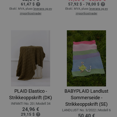
61,47 $
57,92 $ - 78,00 $
Ekskl. MVA, pluss
leverans og ev
Ekskl. MVA, pluss
leverans og ev
importkostnader
importkostnader
PLAID Elastico -
BABYPLAID Landlust
Strikkeoppskrift (DK)
Sommerseide -
Strikkeoppskrift (SE)
INFANTI No. 20 | Modell 34
24,96 €
LANDLUST No. 3/2022 | Modell 6
29,15 $
50,40 €