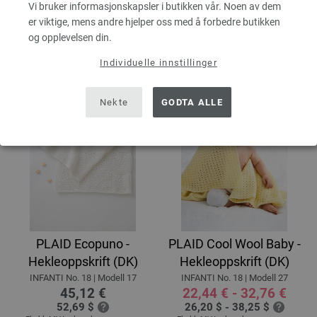
21,84 $ - 31,88 $
Vi bruker informasjonskapsler i butikken vår. Noen av dem
54,60 $
Ekskl. MVA, pluss
leverans og ev
er viktige, mens andre hjelper oss med å forbedre butikken
Ekskl. MVA, pluss
leverans og ev
importkostnader
importkostnader
og opplevelsen din.
Individuelle innstillinger
Nekte
GODTA ALLE
PLAID Ecopuno -
PLAID Cool Wool Baby -
Hekleoppskrift (DK)
Hekleoppskrift (DK)
INFANTI No. 18 | Modell 17
INFANTI No. 18 | Modell 27
45,12 €
22,44 € - 32,76 €
52,69 $
26,20 $ - 38,25 $