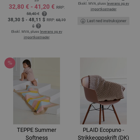
Ekskl. MVA, pluss
leverans og ev
32,80 € - 41,20 €
RRP:
importkostnader
58,40 €
38,30 $ - 48,11 $
RRP:
68,19
Last ned instruksjoner
$
Ekskl. MVA, pluss
leverans og ev
importkostnader
TEPPE Summer
PLAID Ecopuno -
Softness
Strikkeoppskrift (DK)