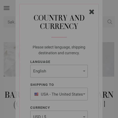
COUNTRY AND
CURRENCY
USD
Min konto
Please select language, shipping
destination and currency.
LANGUAGE
MODELLPAKKE
SHIPPING TO
BARN | BABYER & SPEDBARN
USA - The United States
of America
(OP TIL STØRRELSE 98) |
CURRENCY
TEPPE