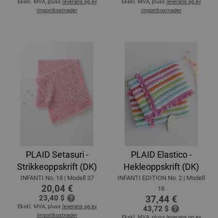
Ekskl. MVA, pluss
leverans og ev
Ekskl. MVA, pluss
leverans og ev
importkostnader
importkostnader
PLAID Setasuri -
PLAID Elastico -
Strikkeoppskrift (DK)
Hekleoppskrift (DK)
INFANTI No. 18 | Modell 37
INFANTI EDITION No. 2 | Modell
20,04 €
18
23,40 $
37,44 €
Ekskl. MVA, pluss
leverans og ev
43,72 $
importkostnader
Ekskl. MVA, pluss
leverans og ev