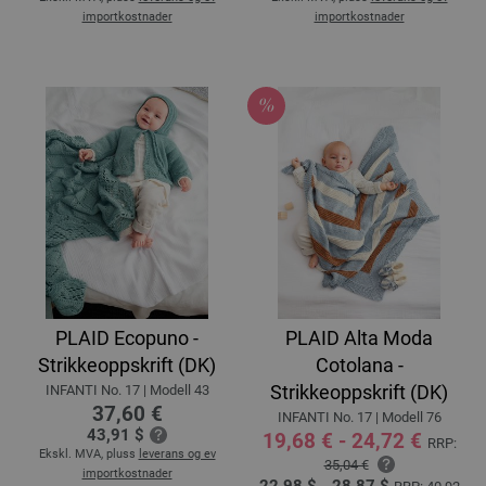
importkostnader
importkostnader
PLAID Ecopuno -
PLAID Alta Moda
Strikkeoppskrift (DK)
Cotolana -
Strikkeoppskrift (DK)
INFANTI No. 17 | Modell 43
37,60 €
INFANTI No. 17 | Modell 76
43,91 $
19,68 € - 24,72 €
RRP:
Ekskl. MVA, pluss
leverans og ev
35,04 €
importkostnader
22,98 $ - 28,87 $